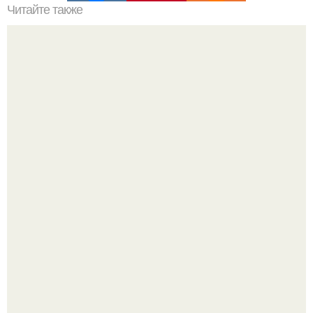
Читайте также
Наука Что это простыми словами. Что такое
антиматерия?
Машина сбила людей на пешеходном переходе в Омске,
пострадали 8 человек.