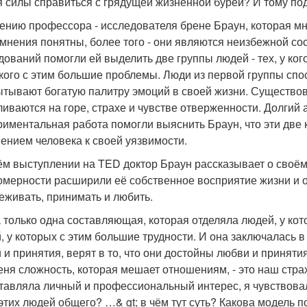
я силы справиться с грядущей жизненной бурей? И тому под
ению профессора - исследователя брене Браун, которая мно
омнения понятны, более того - они являются неизбежной с
дований помогли ей выделить две группы людей - тех, у кого
у кого с этим большие проблемы. Люди из первой группы сп
ытывают богатую палитру эмоций в своей жизни. Существов
ливаются на горе, страхе и чувстве отверженности. Долгий 
риментальная работа помогли выяснить Браун, что эти две 
ением человека к своей уязвимости.
ём выступлении на TED доктор Браун рассказывает о своём 
омерности расширили её собственное восприятие жизни и 
еживать, принимать и любить.
 только одна составляющая, которая отделяла людей, у кот
, у которых с этим большие трудности. И она заключалась в 
 и принятия, верят в то, что они достойны любви и принятия.
еня сложность, которая мешает отношениям, - это наш стра
тавляла личный и профессиональный интерес, я чувствовала
 этих людей общего? …& gt; в чём тут суть? Какова модель п