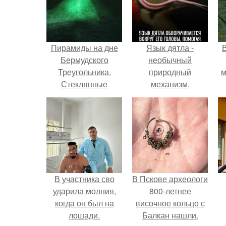
Пирамиды на дне
Язык дятла -
Бермудского
необычный
Треугольника.
природный
м
Стеклянные
механизм.
пирамиды на дне
бермудского
б
треугольника.
В участника сво
В Пскове археологи
ударила молния,
800-летнее
когда он был на
височное кольцо с
лошади.
Балкан нашли.