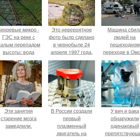
Вихревые микро -
Это невероятное
Машина сбил
ГЭС на реке с
фото было сделано
людей на
алым перепадом
в чернобыле 24
пешеходном
высоты: вода
апреля 1997 года.
переходе в Омс
закручивается в
пострадали 
етонной камере и
человек.
вращает
вертикальную
турбину.
Эти занятия
В России создали
У вич и рака
старение мозга
первый
обнаружили
замедлили.
плазменный
одинаковый
двигатель на
препятствующ