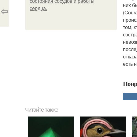
состояния сосудов и работы
них б
⇦
сердца.
(Cour
проис
том, 
состр
невоз
после
отказ
есть 
Понр
Читайте также