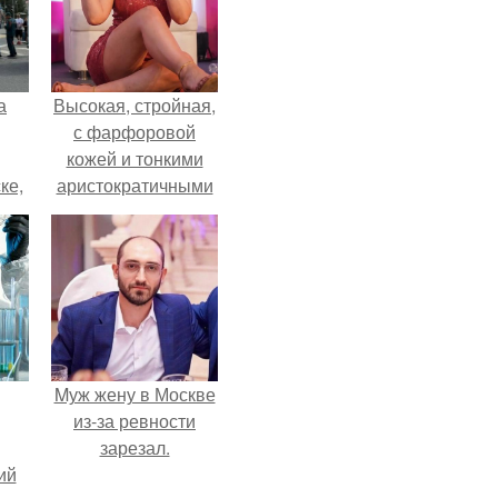
а
Высокая, стройная,
с фарфоровой
кожей и тонкими
ке,
аристократичными
8
чертами, эль
выглядит так, будто
сошла с полотна
художника.
Mуж жену в Москве
из-за ревности
зарезал.
ий