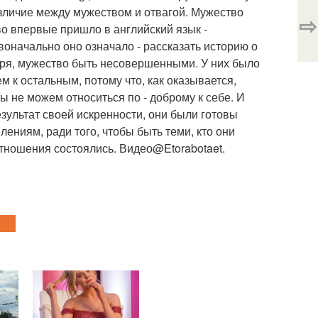
различие между мужеством и отвагой. Мужество
⇨
во впервые пришло в английский язык -
рвоначально оно означало - рассказать историю о
оворя, мужество быть несовершенными. У них было
м к остальным, потому что, как оказывается,
 не можем относиться по - доброму к себе. И
результат своей искренности, они были готовы
лениям, ради того, чтобы быть теми, кто они
отношения состоялись. Видео@Etorabotaet.