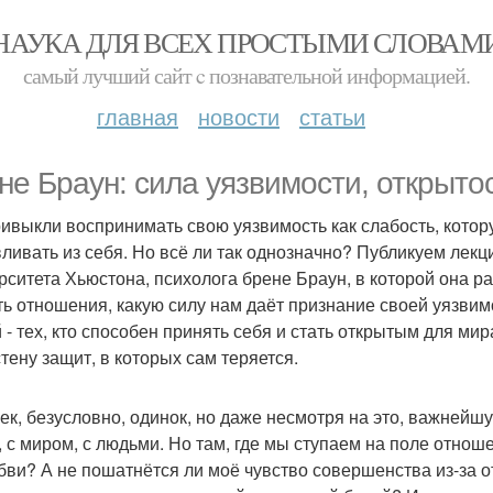
НАУКА ДЛЯ ВСЕХ ПРОСТЫМИ СЛОВАМ
самый лучший сайт c познавательной информацией.
главная
новости
статьи
не Браун: сила уязвимости, открытос
ивыкли воспринимать свою уязвимость как слабость, кото
ливать из себя. Но всё ли так однозначно? Публикуем лекц
рситета Хьюстона, психолога брене Браун, в которой она р
ть отношения, какую силу нам даёт признание своей уязвим
 - тех, кто способен принять себя и стать открытым для мир
стену защит, в которых сам теряется.
ек, безусловно, одинок, но даже несмотря на это, важнейшу
, с миром, с людьми. Но там, где мы ступаем на поле отнош
бви? А не пошатнётся ли моё чувство совершенства из-за о