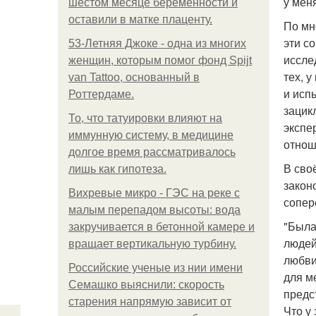
у мен
шестом месяце беременности и
оставили в матке плаценту.
По мн
эти с
53-Летняя Джоке - одна из многих
иссле
женщин, которым помог фонд Spijt
тех, 
van Tattoo, основанный в
и исп
Роттердаме.
зацик
То, что татуировки влияют на
экспе
иммунную систему, в медицине
отнош
долгое время рассматривалось
В сво
лишь как гипотеза.
закон
Вихревые микро - ГЭС на реке с
сопер
малым перепадом высоты: вода
"Была
закручивается в бетонной камере и
людей
вращает вертикальную турбину.
любви
Российские ученые из нии имени
для м
Семашко выяснили: скорость
предс
старения напрямую зависит от
Что у