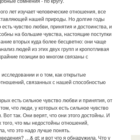
обные сомнения - по кругу.
го лет изучает человеческие отношения, все
оставляющей нашей природы. Но долгие годы
 есть чувство любви, принятия и достоинства, и
особны на большие чувства, настоящие поступки
ание вторых куда более бесцветно: они чаще
анализ людей из этих двух групп и кропотливая
крайние позиции во многом связаны с
исследовании и о том, как открытые
отношений, связанных с нашей способностью
орых есть сильное чувство любви и принятия, от
том, что люди, у которых есть сильное чувство
 Вот так. Они верят, что они этого достойны. И
х того, что мы недостойны отношений,
, что это надо лучше понять.
оведения? …& gt; и вот что я обнаружила. Что у