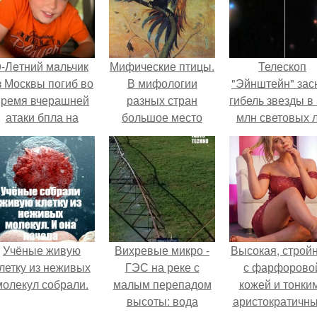
9-Лeтний мaльчик
Мифические птицы.
Телескоп
з Москвы погиб во
В мифологии
"Эйнштейн" зас
время вчерашней
разных стран
гибель звезды в
атаки бпла на
большое место
млн световых 
пляже под
занимают образы
от земли.
Геленджиком.
птиц.
Учёные живую
Вихревые микро -
Высокая, стройн
летку из неживых
ГЭС на реке с
с фарфорово
молекул собрали.
малым перепадом
кожей и тонки
высоты: вода
аристократичн