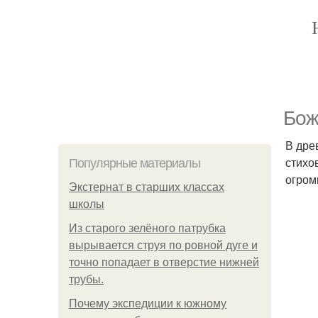
Бож
В дре
стихо
Популярные материалы
огром
Экстернат в старших классах
школы
Из старого зелёного патрубка
вырывается струя по ровной дуге и
точно попадает в отверстие нижней
трубы.
Почему экспедиции к южному