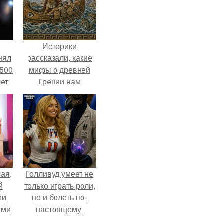
Историки
нял
рассказали, какие
 500
мифы о древней
лет
Греции нам
навязало кино.
ая,
Голливуд умеет не
й
только играть роли,
ми
но и болеть по-
ыми
настоящему.