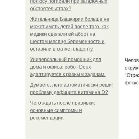
полюсу погибали при загадочных
обстоятельствах?
Жительница Башкирии больше не
может иметь детей после того, как
медики сделали ей аборт на
шестом месяце беременности и
оставили в матке плаценту.
Челов
Универсальный помощник для
окруж
дома и офиса: робот Deux
"Отра
адаптируется к разным задачам.
фокус
Думаете, лето автоматически решит
проблему дефицита витамина D?
Чего ждать после прививки:
основные симптомы и
рекомендации