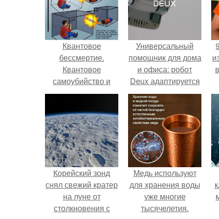
Квантовое
Универсальный
бессмертие.
помощник для дома
и
Квантовое
и офиса: робот
самоубийство и
Deux адаптируется
квантовое
к разным задачам.
бессмертие.
Корейский зонд
Медь используют
снял свежий кратер
для хранения воды
к
на луне от
уже многие
столкновения с
тысячелетия.