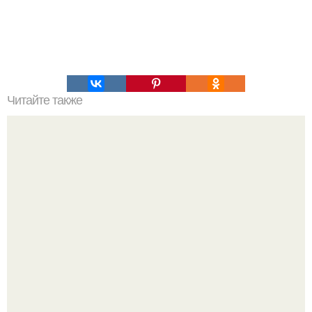
Читайте также
В следующий раз, когда тебя спросят, кто ты по знаку
зодиака, отвечай, что ты камбала или зебра.