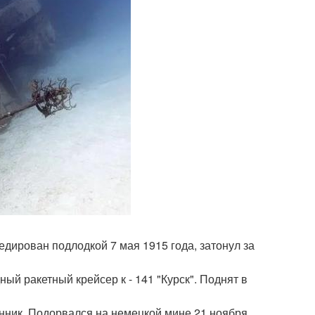
педирован подлодкой 7 мая 1915 года, затонул за
ный ракетный крейсер к - 141 "Курск". Поднят в
танник. Подорвался на немецкой мине 21 ноября