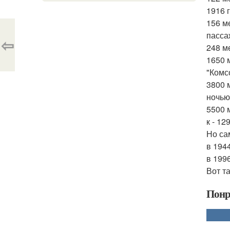
1916 г
156 м
пасса
⇦
248 м
1650 
"Комс
3800 
ночью
5500 
к - 1
Но са
в 194
в 199
Вот т
Понр