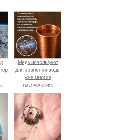
нд
Медь используют
атер
для хранения воды
уже многие
 с
тысячелетия.
 9.