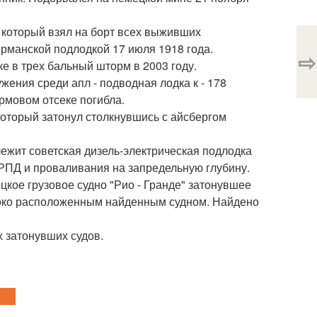
р который взял на борт всех выживших
ерманской подлодкой 17 июля 1918 года.
⇨
вке в трех бальный шторм в 2003 году.
жения среди апл - подводная лодка к - 178
рмовом отсеке погибла.
 который затонул столкнувшись с айсбергом
лежит советская дизель-электрическая подлодка
а РПД и проваливания на запредельную глубину.
кое грузовое судно "Рио - Гранде" затонувшее
убоко расположенным найденным судном. Найдено
х затонувших судов.