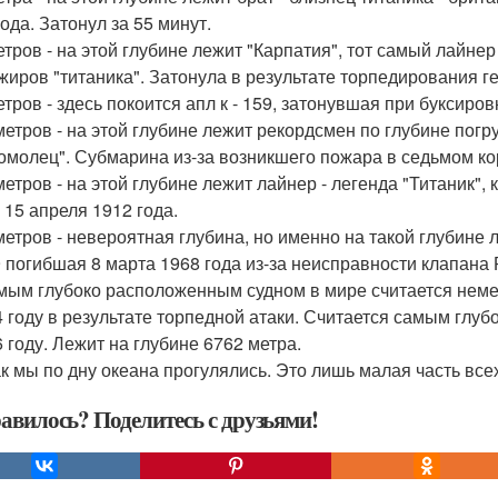
ода. Затонул за 55 минут.
етров - на этой глубине лежит "Карпатия", тот самый лайне
жиров "титаника". Затонула в результате торпедирования г
етров - здесь покоится апл к - 159, затонувшая при буксиро
метров - на этой глубине лежит рекордсмен по глубине погру
омолец". Субмарина из-за возникшего пожара в седьмом ко
метров - на этой глубине лежит лайнер - легенда "Титаник",
 15 апреля 1912 года.
метров - невероятная глубина, но именно на такой глубине 
29 погибшая 8 марта 1968 года из-за неисправности клапан
мым глубоко расположенным судном в мире считается немец
4 году в результате торпедной атаки. Считается самым гл
6 году. Лежит на глубине 6762 метра.
ак мы по дну океана прогулялись. Это лишь малая часть все
авилось? Поделитесь с друзьями!