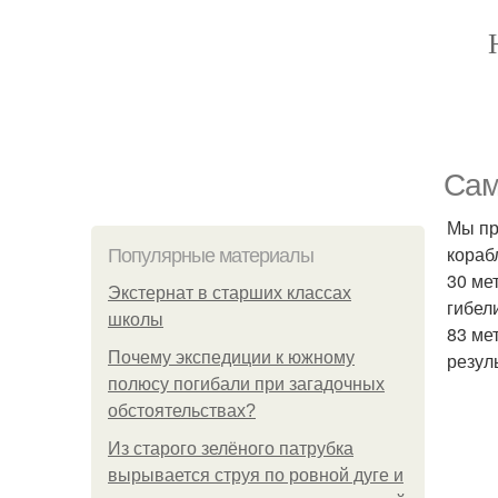
Сам
Мы пр
кораб
Популярные материалы
30 ме
Экстернат в старших классах
гибел
школы
83 ме
Почему экспедиции к южному
резул
полюсу погибали при загадочных
обстоятельствах?
Из старого зелёного патрубка
вырывается струя по ровной дуге и