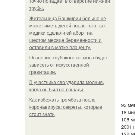
точно попадает в отверстие нижней
трубы.
Жительница Башкирии больше не
может иметь детей после того, как
медики сделали ей аборт на
шестом месяце беременности и
оставили в матке плаценту.
Освоение глубокого космоса будет
зависеть от искусственной
гравитации.
В участника сво ударила молния,
когда он был на лошади.
Как избежать тромбоза после
93 ме
коронавируса: секреты, которые
18 ми
стоит знать
108 м
2001 
122 м