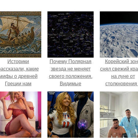
Историки
Почему Полярная
Корейский зо
рассказали, какие
звезда не меняет
снял свежий кр
мифы о древней
своего положения.
на луне от
Греции нам
Видимые
столкновения
навязало кино.
положения светил.
обломком Falcon