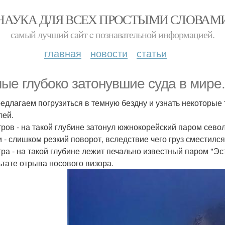
НАУКА ДЛЯ ВСЕХ ПРОСТЫМИ СЛОВАМ
самый лучший сайт c познавательной информацией.
главная
новости
статьи
ые глубоко затонувшие суда в мире.
едлагаем погрузиться в темную бездну и узнать некоторые
лей.
тров - на такой глубине затонул южнокорейский паром севол
и - слишком резкий поворот, вследствие чего груз сместился
тра - на такой глубине лежит печально известный паром "Эс
ьтате отрыва носового визора.