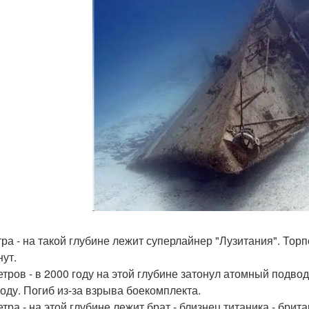
тра - на такой глубине лежит суперлайнер "Лузитания". Тор
нут.
етров - в 2000 году на этой глубине затонул атомный подвод
году. Погиб из-за взрыва боекомплекта.
етра - на этой глубине лежит брат - близнец титаника - бри