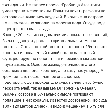
экспедиции. Не так все просто. "Гробница Атлантики"
умеет хранить свои тайны. Попытки начать раскопки на
острове оканчивались неудачей. Вырытые на острове
ямы немедленно заполняла морская вода. Откуда вода
в центре острова - загадка!
В конце 20 века, исследователями аномальных явлений,
была выдвинута довольно оригинальная и смелая
гипотеза. Согласно этой гипотезе - остров сейбл - не что
иное, как инопланетный живой организм, который
функционирует по непонятным и неизвестным земной
науке законам. Основой жизнедеятельности этого
организма является кремний, а не как у нас углерод. А
кремний - это песок! Главной опасностью,
подстерегающей проходящие суда, являются зыбучие
пески отмелей, так называемая "Трясина Океана".
Зыбуны острова в буквально смысле поглощают
попавшие в них корабли. Известно достоверно, что суда
100 - 120 метров длиной, и водоизмещением в 5 тысяч