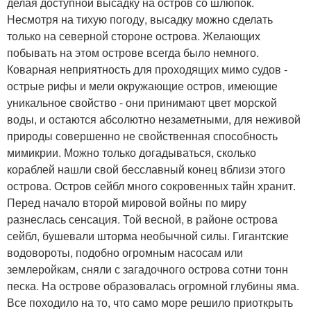
делая доступной высадку на остров со шлюпок.
Несмотря на тихую погоду, высадку можно сделать
только на северной стороне острова. Желающих
побывать на этом острове всегда было немного.
Коварная неприятность для проходящих мимо судов -
острые рифы и мели окружающие остров, имеющие
уникальное свойство - они принимают цвет морской
воды, и остаются абсолютно незаметными, для неживой
природы совершенно не свойственная способность
мимикрии. Можно только догадываться, сколько
кораблей нашли свой бесславный конец вблизи этого
острова. Остров сейбл много сокровенных тайн хранит.
Перед начало второй мировой войны по миру
разнеслась сенсация. Той весной, в районе острова
сейбл, бушевали шторма необычной силы. Гигантские
водовороты, подобно огромным насосам или
землеройкам, сняли с загадочного острова сотни тонн
песка. На острове образовалась огромной глубины яма.
Все походило на то, что само море решило приоткрыть