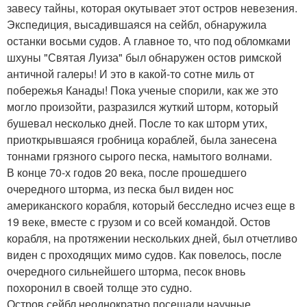
завесу тайны, которая окутывает этот остров невезения.
Экспедиция, высадившаяся на сейбл, обнаружила
останки восьми судов. А главное то, что под обломками
шхуны "Святая Луиза" был обнаружен остов римской
античной галеры! И это в какой-то сотне миль от
побережья Канады! Пока ученые спорили, как же это
могло произойти, разразился жуткий шторм, который
бушевал несколько дней. После то как шторм утих,
приоткрывшаяся гробница кораблей, была занесена
тоннами грязного сырого песка, намытого волнами.
В конце 70-х годов 20 века, после прошедшего
очередного шторма, из песка был виден нос
американского корабля, который бесследно исчез еще в
19 веке, вместе с грузом и со всей командой. Остов
корабля, на протяжении нескольких дней, был отчетливо
виден с проходящих мимо судов. Как повелось, после
очередного сильнейшего шторма, песок вновь
похоронил в своей толще это судно.
Остров сейбл неоднократно посещали научные