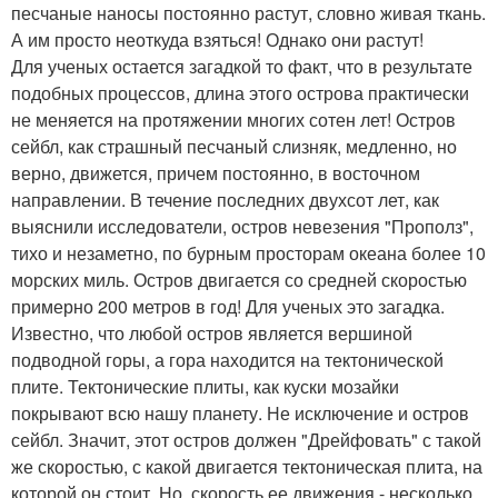
песчаные наносы постоянно растут, словно живая ткань.
А им просто неоткуда взяться! Однако они растут!
Для ученых остается загадкой то факт, что в результате
подобных процессов, длина этого острова практически
не меняется на протяжении многих сотен лет! Остров
сейбл, как страшный песчаный слизняк, медленно, но
верно, движется, причем постоянно, в восточном
направлении. В течение последних двухсот лет, как
выяснили исследователи, остров невезения "Прополз",
тихо и незаметно, по бурным просторам океана более 10
морских миль. Остров двигается со средней скоростью
примерно 200 метров в год! Для ученых это загадка.
Известно, что любой остров является вершиной
подводной горы, а гора находится на тектонической
плите. Тектонические плиты, как куски мозайки
покрывают всю нашу планету. Не исключение и остров
сейбл. Значит, этот остров должен "Дрейфовать" с такой
же скоростью, с какой двигается тектоническая плита, на
которой он стоит. Но, скорость ее движения - несколько