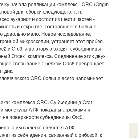
чку начала репликации комплекс - ORC (Origin
сновой для сборки следующего, т. н.
ех эукариот и состоит из шести частей -
ажность и открытие, состоявшееся больше
но довольно мало. Новое исследование,
ронной микроскопии, устраняет этот пробел.
rc2 и Orc3, а во вторую входят субъединицы
орный Отсек" комплекса. Соединение этих двух
ующее связывание с белком Cdc6 превращает
т днк.
 человеческого ORC больше всего напоминает
сека" комплекса ORC. Субъединица Orc1
Три молекулы АТФ показаны стрелками и
на поверхности субъединицы Orc5.
во, а им в клетке является АТФ -
яет из себя аденин, связанный с рибозой, к