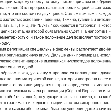
мации каждому своему потомку, никого при этом не обдели
чная копия. Этот процесс называют репликацией, а синтезо
тно, что днк состоит из двух цепей. Самым важным в каждо
х азотистых оснований: аденина, Тимина, гуанина и цитози
чать а, Т, Г и Ц. эти "Буквы" собираются в "строчки", в ко
цепи стоит а, на второй обязательно будет Т, а напротив Г 
ементарностью, и такое положение дел позволяет построит
 одну.
емя репликации специальные ферменты расплетают двойную
вая репликационную вилку. Дальше днк - полимераза испол
улезно ставит напротив имеющихся нуклеотидов положенные
кает еще по одной.
 образом, в каждую клетку отправляется полноценная двуцеп
длежавшая материнской клетке, а вторая достроена по ее 
кация генома инициируется в строго определенных местах г
аются точками начала репликации (Origin of Replication или
жно обойтись одной, но у эукариот их, как правило, гораз
нты занимают исходные позиции, а потом синхронно присту
ке, тем самым обеспечивая быстрое удвоение даже значит