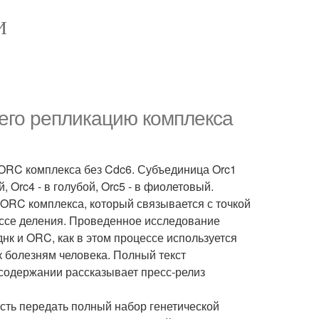
И
его репликацию комплекса
ORC комплекса без Cdc6. Субъединица Orc1
 Orc4 - в голубой, Orc5 - в фиолетовый.
 ORC комплекса, который связывается с точкой
ессе деления. Проведенное исследование
нк и ORC, как в этом процессе используется
 болезням человека. Полный текст
о содержании рассказывает пресс-релиз
ость передать полный набор генетической