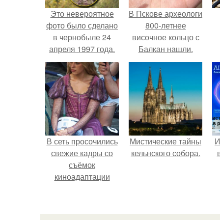
Это невероятное
В Пскове археологи
фото было сделано
800-летнее
в чернобыле 24
височное кольцо с
апреля 1997 года.
Балкан нашли.
В сеть просочились
Мистические тайны
И
свежие кадры со
кельнского собора.
съёмок
киноадаптации
"Рапунцель", и всё
внимание
моментально