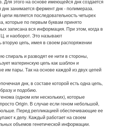
в. Для этого на основе имеющейся днк создается
м днк занимается фермент днк - полимераза.
й цепи является последовательность четырех
на, которые по первым буквам принято
торых записана вся информация. При этом, когда в
- Ц. и наоборот. Это называют
ь вторую цепь, имея в своем распоряжении
 спираль и разводят ее нити в стороны,
ьзует материнскую цепь как шаблон и
 им пары. Так на основе каждой из двух цепей
очечная днк, в составе которой есть одна цепь,
образу и подобию.
енома (одном или нескольких), которые
 просто Origin. В случае если геном небольшой,
до больше. Перед репликацией обеспечивающие ее
пают к делу. Каждый работает на своем
ельных объемов генетической информации.