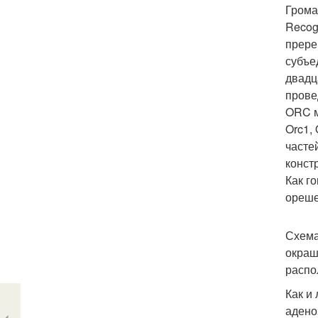
Грома
Recog
прере
субъе
двадц
прове
ORC м
Orc1,
часте
конст
Как г
ореше
Схема
окраш
распо
Как и
адено