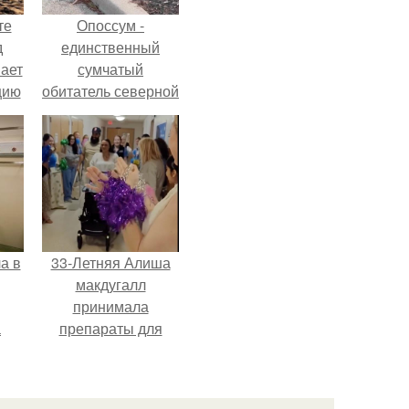
те
Опоссум -
д
единственный
мает
сумчатый
цию
обитатель северной
6.
америки.
а в
33-Летняя Алиша
макдугалл
принимала
а
препараты для
ч и
похудения на фоне
полиэндокринного
метаболического