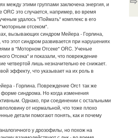
⇨
ях между этими группами заключена энергия, и
ае ORC это случается, например, во время
ученым удалось "Поймать" комплекс в его
 "моторным отсеком".
нах, вызывающих синдром Мейера - Горлина,
 что этот синдром развивается при нарушениях
циями в "Моторном Отсеке" ORC. Ученые
го Отсека" и показали, что повреждение
ие четвертой лишь незначительно ее снижает.
ой эффекту, что указывает на их роль в
йера - Горлина. Повреждение Orc1 так же
й форме синдрома. Но когда изменения
активным. Однако, при соединении с остальными
вполовину от нормальной, что тоже плохо
ненные детали помогают понять, как и почему
 аналогичного у дрозофилы, но похож на
зному взаимодействуют с днк - во время