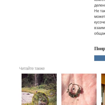
делен
Не та
может
кусоч
взаим
общаю
Понр
Читайте также