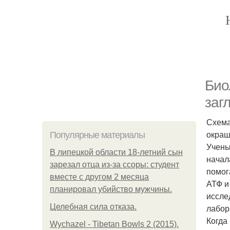
Био
заг
Схема
окраш
Популярные материалы
Учены
В липецкой области 18-летний сын
начал
зарезал отца из-за ссоры: студент
помог
вместе с другом 2 месяца
АТФ и
планировал убийство мужчины.
иссле
Целебная сила отказа.
лабор
Когда
Wychazel - Tibetan Bowls 2 (2015).