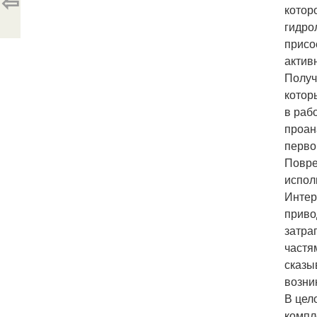
⇦
котор
гидро
присо
актив
Получ
котор
в раб
проан
перво
Повре
испол
Интер
приво
затра
частя
сказы
возни
В цел
компл