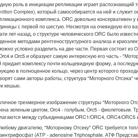
дную роль в инициации репликации играет распознающий то
nition Complex), который самособирается на ней и служит о
пликационного комплекса. ORC довольно консервативен у вс
диницы с первой по шестую. Несмотря на очевидную его в
ати лет назад, о структуре человеческого ORC было извест
денное методами рентгеноструктурного анализа и криоэлект
ожно условно разделить на две части. Первая состоит из O
 Orc4 и Orc5 и образуют самую интересную его часть - "Мот
й придает комплексу почти кольцевидную форму, а послед
рукцию в полноценное кольцо, через центр которого проходи
оворят сами авторы работы, структура "Моторного Отсека"
к кешью.
тичное трехмерное изображение структуры "Моторного От
ена зеленым цветом, Orc4 - голубым, Orc5 - фиолетовым. 
лагаются между субъединицами ORC1/ORC4, ORC4/ORC5 и 
 любому двигателю, "Моторному Отсеку" ORC требуется топли
зинтрифосфат (АТР - аdenosine Triphosphate. АТФ Представл