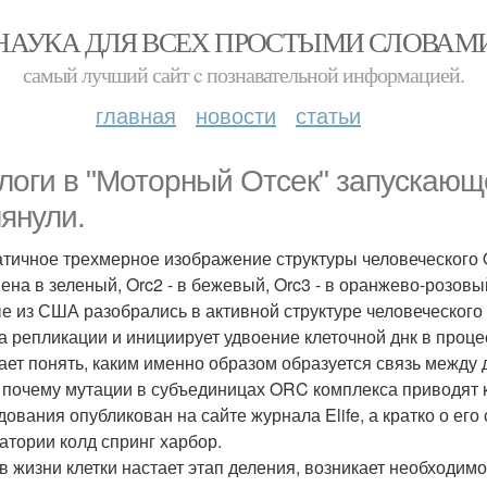
НАУКА ДЛЯ ВСЕХ ПРОСТЫМИ СЛОВАМ
самый лучший сайт c познавательной информацией.
главная
новости
статьи
логи в "Моторный Отсек" запускающ
лянули.
тичное трехмерное изображение структуры человеческого 
ена в зеленый, Orc2 - в бежевый, Orc3 - в оранжево-розовый,
е из США разобрались в активной структуре человеческого
а репликации и инициирует удвоение клеточной днк в проц
ает понять, каким именно образом образуется связь между д
 почему мутации в субъединицах ORC комплекса приводят к
дования опубликован на сайте журнала Elife, а кратко о ег
атории колд спринг харбор.
 в жизни клетки настает этап деления, возникает необходим