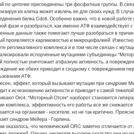
ой по цепочке присоединены три фосфатные группы. В связ
лизируя их клетка может извлечь ее для своих нужд. В случ
единения белка Cdc6. Особенно важно, что в новой работе 
ной фазе и разобраться, как именно АТФ взаимодействует с
енные данные также помогают лучше разобраться в причи
ый проявляется карликовостью и микроцефалией. Известно,
оте репликативного комплекса и в том числе связан с мута
ализировали испорченные мутациями субъединицы "Моторно
й полностью уничтожает атфазную активность, а поврежден
ждение же обеих приводит к сходному с повреждением перв
ьзовании АТФ.
есен, эффект, который вызывают мутации при синдроме Ме
дит к исчезновению активности и приводит к самой тяжело
гивают Orc4, "Моторный Отсек" наоборот становится гипер
ми комплекса, эффективность его работы все же снижается 
вается на организме - носителе, но не так критично. Прояс
кает синдром Мейера - Горлина.
ом оказалось, что человеческий ORC заметно отличается от
екс дрожжей. Однако, несмотря высокое сходство они по-ра