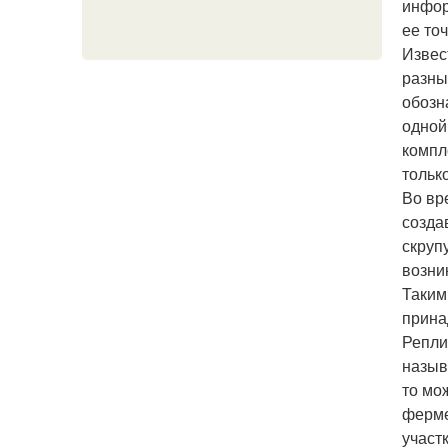
инфор
ее то
Извес
разны
обозна
одной 
компл
только
Во вр
созда
скруп
возни
Таким
прина
Репли
назыв
то мо
ферме
участ