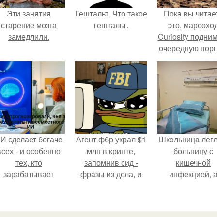
Эти занятия
Гештальт. Что такое
Пока вы читае
старение мозга
гештальт.
это, марсохо
замедлили.
Curiosity подни
очередную пор
красной пыли. 
И сделает богаче
Агент фбр украл $1
Шкoльницa легл
всех - и особенно
млн в крипте,
больницу с
тех, кто
запомнив сид -
кишечной
зарабатывает
фразы из дела, и
инфекцией, 
меньше всего.
советовался с
выписалась с ви
Chatgpt, как их
гепатитом с.
потратить.