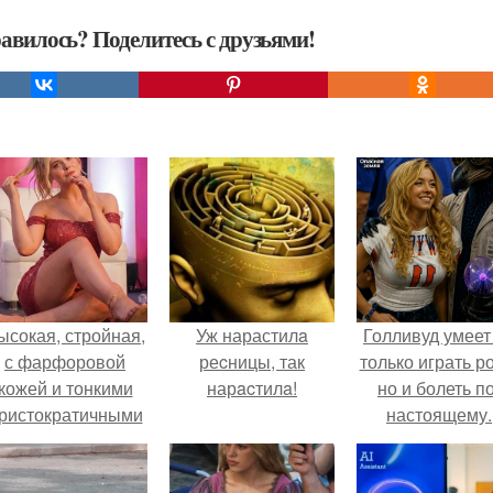
авилось? Поделитесь с друзьями!
ысокая, стройная,
Уж нарастилa
Голливуд умеет
с фарфоровой
реcницы, так
только играть р
кожей и тонкими
нарacтилa!
но и болеть по
ристократичными
настоящему.
чертами, эль
ыглядит так, будто