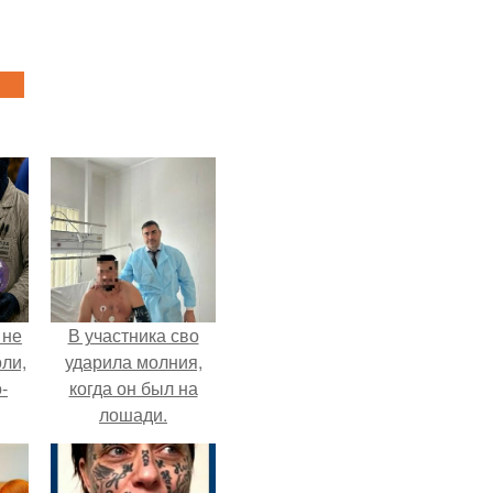
 не
В участника сво
оли,
ударила молния,
-
когда он был на
лошади.