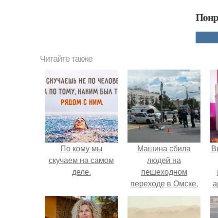
Понр
Читайте также
По кому мы
Машина сбила
В
скучаем на самом
людей на
деле.
пешеходном
переходе в Омске,
а
пострадали 8
человек.
в