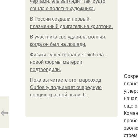
чертами, эль выглядит так, будто
сошла с полотна художника.
В России создали первый
плазменный двигатель на криптоне.
В участника сво ударила молния,
когда он был на лошади.
Физики существование глюбола -
новой формы материи
подтвердили.
Совре
Пока вы читаете это, марсоход
плане
Curiosity поднимает очередную
углер
порцию красной пыли. 6.
начал
еще о
⇦
Коман
пробе
эволю
стрем