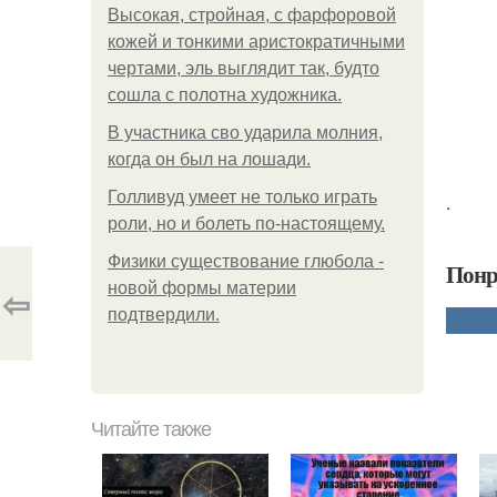
Высокая, стройная, с фарфоровой
кожей и тонкими аристократичными
чертами, эль выглядит так, будто
сошла с полотна художника.
В участника сво ударила молния,
когда он был на лошади.
Голливуд умеет не только играть
.
роли, но и болеть по-настоящему.
Физики существование глюбола -
Понр
новой формы материи
⇦
подтвердили.
Читайте также