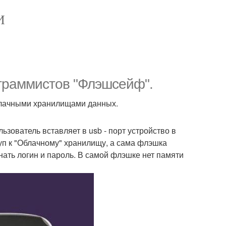
И
граммистов "Флэшсейф".
облачными хранилищами данных.
льзователь вставляет в usb - порт устройство в
туп к "Облачному" хранилищу, а сама флэшка
ать логин и пароль. В самой флэшке нет памяти