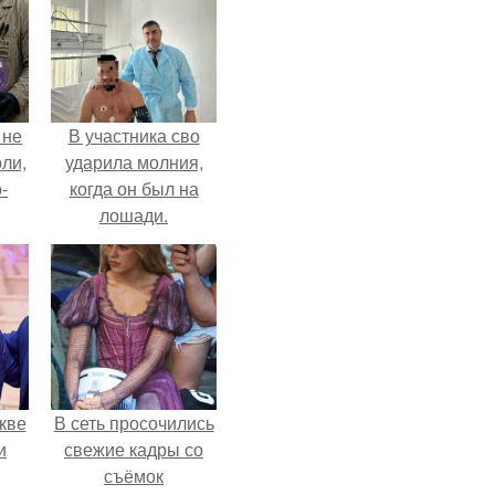
 не
В участника сво
оли,
ударила молния,
-
когда он был на
лошади.
кве
В сеть просочились
и
свежие кадры со
съёмок