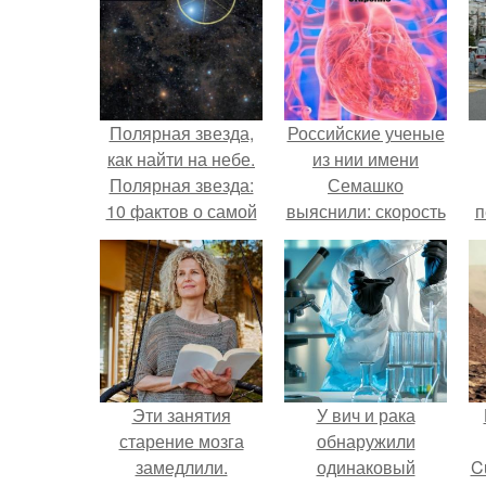
Полярная звезда,
Российские ученые
как найти на небе.
из нии имени
Полярная звезда:
Семашко
10 фактов о самой
выяснили: скорость
п
известной звезде
старения напрямую
ночного неба.
зависит от
состояния сосудов
и работы сердца.
Эти занятия
У вич и рака
старение мозга
обнаружили
замедлили.
одинаковый
C