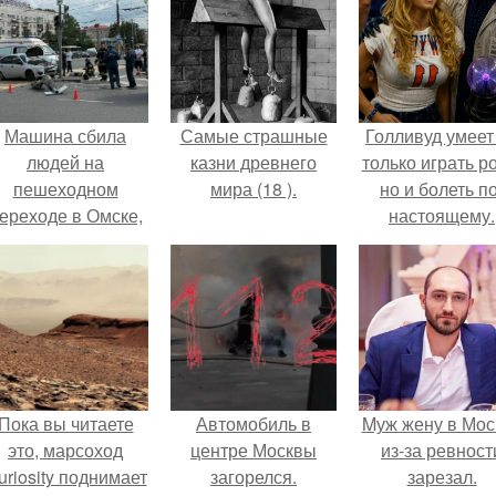
Машина сбила
Самые страшные
Голливуд умеет
людей на
казни древнего
только играть р
пешеходном
мира (18 ).
но и болеть по
ереходе в Омске,
настоящему.
пострадали 8
человек.
Пока вы читаете
Автомобиль в
Mуж жену в Мос
это, марсоход
центре Москвы
из-за ревност
uriosity поднимает
загорелся.
зарезал.