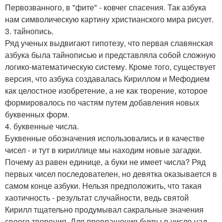
Первозванного, в "фите" - ковчег спасения. Так азбука
нам символическую картину христианского мира рисует.
3. тайнопись.
Ряд ученых выдвигают гипотезу, что первая славянская
азбука была тайнописью и представляла собой сложную
логико-математическую систему. Кроме того, существует
версия, что азбука создавалась Кириллом и Мефодием
как целостное изобретение, а не как творение, которое
формировалось по частям путем добавления новых
буквенных форм.
4. буквенные числа.
Буквенные обозначения использовались и в качестве
чисел - и тут в кириллице мы находим новые загадки.
Почему аз равен единице, а буки не имеет числа? Ряд
первых чисел последователен, но девятка оказывается в
самом конце азбуки. Нельзя предположить, что такая
хаотичность - результат случайности, ведь святой
Кирилл тщательно продумывал сакральные значения
своего творения. Для превращения буквы в число над