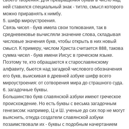
ней ставился специальный знак - титло, смысл которого
можно приравнять к нимбу.
5. шифр мироустроения.
Связь чисел - букв имела свои толкования, так в
средневековье вычисляли значение слова, складывая
числовые значения букв, чтобы открыть в них новый
смысл. К примеру, числом Христа считается 888, такова
сумма чисел - букв имени Иисус в греческом языке.
Поэтому те, кто обращаются к старославянскому
алфавиту, бьются над загадкой числового обозначения
его букв, выискивая в древней азбуке шифр всего
мироустроения: от сотворения мира до страшного суда.
6. загадочные буквы.
Большинство букв славянской азбуки имеют греческое
происхождение. Но есть буквы с весьма загадочным
генезисом: например, Ц и Ш. ученые до сих пор не могут
выяснить, откуда создатели славянской азбуки
позаимствовали их - буквы с подобным начертанием