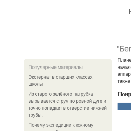
"Бе
Плане
начал
Популярные материалы
аппар
Экстернат в старших классах
также
школы
Понр
Из старого зелёного патрубка
вырывается струя по ровной дуге и
точно попадает в отверстие нижней
трубы.
Почему экспедиции к южному