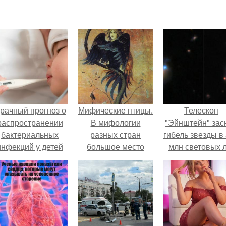
рачный прогноз о
Мифические птицы.
Телескоп
распространении
В мифологии
"Эйнштейн" зас
бактериальных
разных стран
гибель звезды в
инфекций у детей
большое место
млн световых 
вышел.
занимают образы
от земли.
птиц.