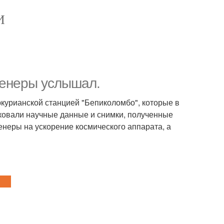
И
Венеры услышал.
ркурианской станцией "Бепиколомбо", которые в
ковали научные данные и снимки, полученные
енеры на ускорение космического аппарата, а