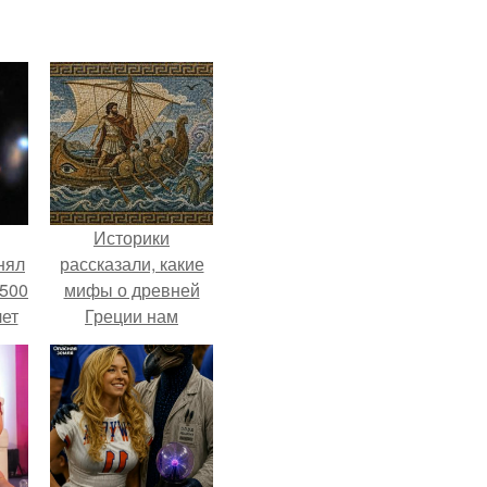
Историки
нял
рассказали, какие
 500
мифы о древней
лет
Греции нам
навязало кино.