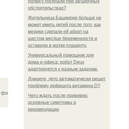
полюсу погибали при загадочных
обстоятельствах?
Жительница Башкирии больше не
может иметь детей после того, как
медики сделали ей аборт на
шестом месяце беременности и
оставили в матке плаценту.
Универсальный помощник для
дома и офиса: робот Deux
адаптируется к разным задачам.
Думаете, лето автоматически решит
проблему дефицита витамина D?
⇦
Чего ждать после прививки:
основные симптомы и
рекомендации