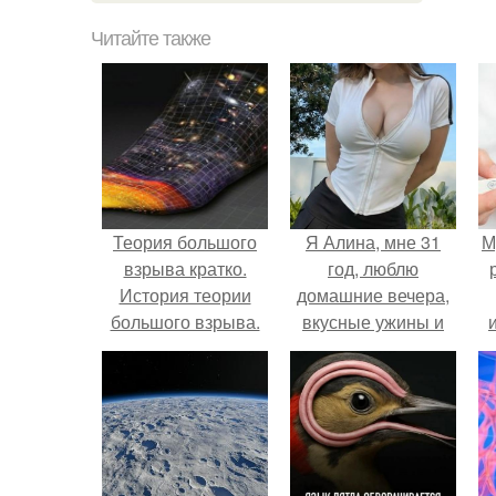
Читайте также
Теория большого
Я Алина, мне 31
М
взрыва кратко.
год, люблю
История теории
домашние вечера,
большого взрыва.
вкусные ужины и
прогулки после
дождя.