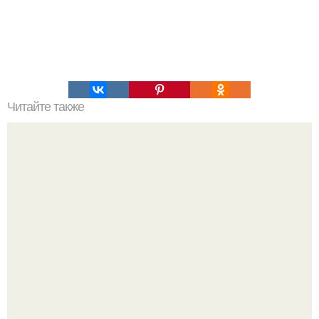
Читайте также
Армейский тест на психику. Армейский психологический
тест.