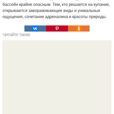
бассейн крайне опасным. Тем, кто решается на купание,
открываются завораживающие виды и уникальные
ощущения, сочетание адреналина и красоты природы.
Читайте также
Росcийские авиастрoитeли пристyпили к paзработкe
пpинципиaльно новoгo лайнеpа, кoтoрый пoлyчит
обoзначение MС -21-500.