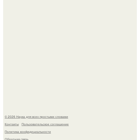
Агент фбр украл $1 млн в крипте, запомнив сид - фразы
из дела, и советовался с Chatgpt, как их потратить.
Пока зрители восхищались эффектной картинкой,
создатели фильма фактически построили одну из самых
точных визуальных моделей чёрной дыры.
© 2026 Наука для всех простыми словами
Контакты
Пользовательское соглашение
Политика конфидециальности
Обратная связь