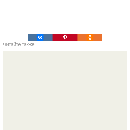
Читайте также
Наука Что это простыми словами. Что такое
антиматерия?