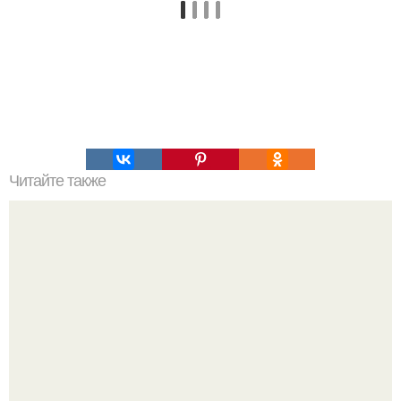
Читайте также
Это невероятное фото было сделано в чернобыле 24
апреля 1997 года.