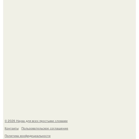
Медь используют для хранения воды уже многие
тысячелетия.
Язык дятла - необычный природный механизм.
© 2026 Наука для всех простыми словами
Контакты
Пользовательское соглашение
Политика конфидециальности