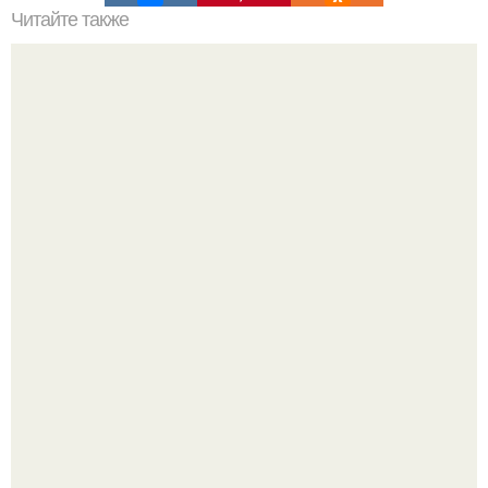
Читайте также
Разбираемся в характеристиках вакцины от COVID-19:
эффективность, безопасность, лечение
В участника сво ударила молния, когда он был на
лошади.