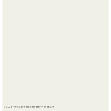
53-Летняя Джоке - одна из многих женщин, которым
помог фонд Spijt van Tattoo, основанный в Роттердаме.
Шкoльницa легла в больницу с кишечной инфекцией, а
выписалась с вич и гепатитом с.
© 2026 Наука для всех простыми словами