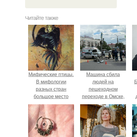
Читайте также
Мифические птицы.
Машина сбила
В мифологии
людей на
Б
разных стран
пешеходном
большое место
переходе в Омске,
занимают образы
пострадали 8
к
птиц.
человек.
е