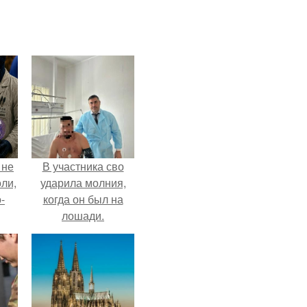
 не
В участника сво
оли,
ударила молния,
-
когда он был на
лошади.