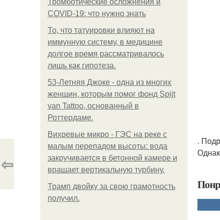
Тромботические осложнения и
COVID-19: что нужно знать
То, что татуировки влияют на
иммунную систему, в медицине
долгое время рассматривалось
лишь как гипотеза.
53-Летняя Джоке - одна из многих
женщин, которым помог фонд Spijt
van Tattoo, основанный в
Роттердаме.
Вихревые микро - ГЭС на реке с
. Под
малым перепадом высоты: вода
Однак
⇦
закручивается в бетонной камере и
вращает вертикальную турбину.
Понр
Трамп двойку за свою грамотность
получил.