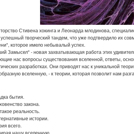
вторство Стивена хокинга и Леонарда млодинова, специалис
 успешный творческий тандем, что уже подтвердило их со
ни", которое имело небывалый успех.
ий Замысел" - новая захватывающая работа этих удивительн
ющие нас вопросы существования вселенной, ответы, осно
тических разработках. Они приводят нас к уникальной тео
образную вселенную, - к теории, которая позволит нам раз
адка бытия.
рховенство закона.
 такое реальность.
ьтернативные истории.
рия всего.
бирая нашу вселенную.