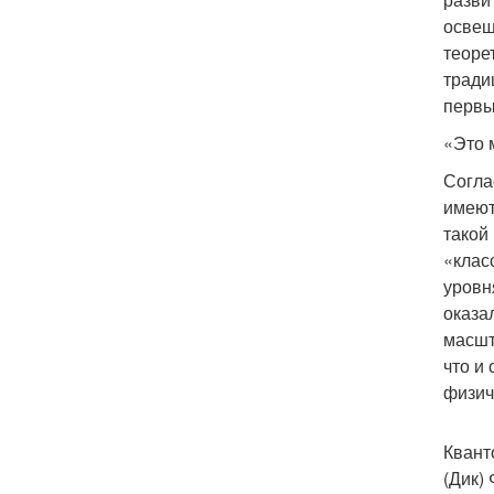
освещ
теоре
тради
первы
«Это
Согла
имеют
такой
«клас
уровн
оказа
масшт
что и
физич
Квант
(Дик)