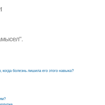
И
амысел".
, когда болезнь лишила его этого навыка?
ким?
орлупке