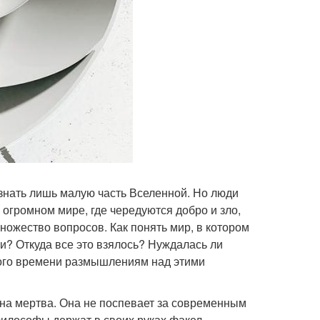
ознать лишь малую часть Вселенной. Но люди
огромном мире, где чередуются добро и зло,
ножество вопросов. Как понять мир, в котором
и? Откуда все это взялось? Нуждалась ли
ного времени размышлениям над этими
на мертва. Она не поспевает за современным
философы держат в своих руках факел,