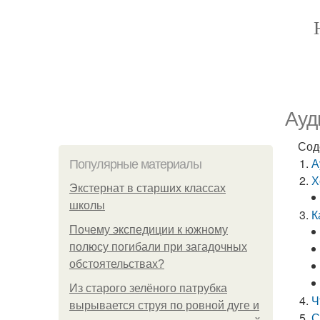
Ауд
Сод
А
Популярные материалы
Х
Экстернат в старших классах
школы
К
Почему экспедиции к южному
полюсу погибали при загадочных
обстоятельствах?
Из старого зелёного патрубка
Ч
вырывается струя по ровной дуге и
С