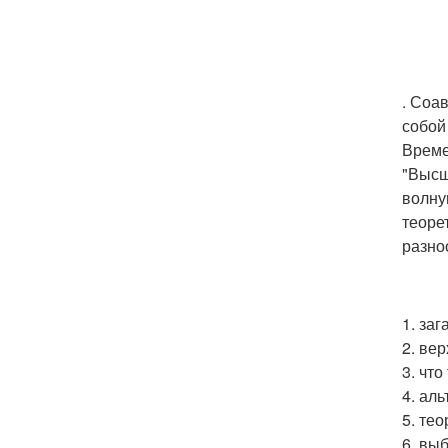
. Соа
собой
Време
"Высш
волну
теоре
разно
1. заг
2. ве
3. что
4. ал
5. тео
6. вы