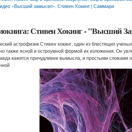
идео «Высший замысел». Стивен Хокинг | Саммари
иокнига: Стивен Хокинг - "Высший За
нский астрофизик Стивен хокинг, один из блестящих ученых
 но также ясной и остроумной формой их изложения. Он увл
равда кажется причудливее вымысла, и простыми словами 
нной