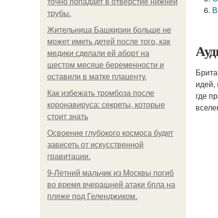
точно попадает в отверстие нижней
В
трубы.
Жительница Башкирии больше не
может иметь детей после того, как
Ауд
медики сделали ей аборт на
шестом месяце беременности и
Брита
оставили в матке плаценту.
идей,
Как избежать тромбоза после
где п
коронавируса: секреты, которые
вселе
стоит знать
Освоение глубокого космоса будет
зависеть от искусственной
гравитации.
9-Лeтний мaльчик из Москвы погиб
во время вчерашней атаки бпла на
пляже под Геленджиком.