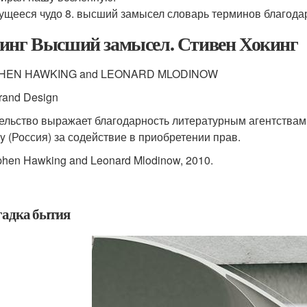
жущееся чудо 8. высший замысел словарь терминов благода
инг Высший замысел. Стивен Хокинг
HEN HAWKING and LEONARD MLODINOW
rand Design
ельство выражает благодарность литературным агентствам W
y (Россия) за содействие в приобретении прав.
phen Hawking and Leonard Mlodinow, 2010.
агадка бытия