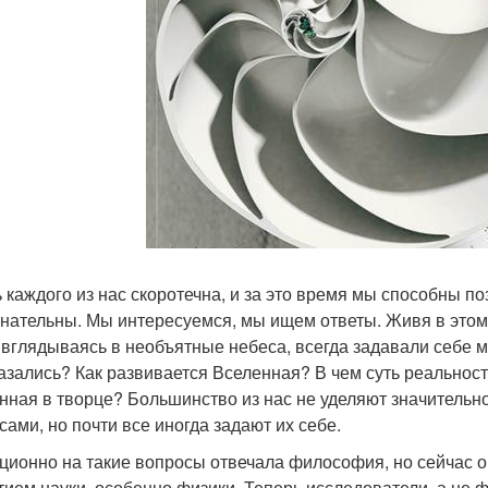
 каждого из нас скоротечна, и за это время мы способны п
нательны. Мы интересуемся, мы ищем ответы. Живя в этом 
 вглядываясь в необъятные небеса, всегда задавали себе м
азались? Как развивается Вселенная? В чем суть реальност
нная в творце? Большинство из нас не уделяют значитель
сами, но почти все иногда задают их себе.
ционно на такие вопросы отвечала философия, но сейчас о
тием науки, особенно физики. Теперь исследователи, а не 