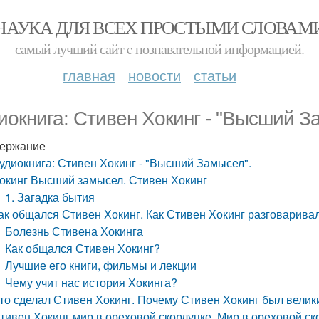
НАУКА ДЛЯ ВСЕХ ПРОСТЫМИ СЛОВАМ
самый лучший сайт c познавательной информацией.
главная
новости
статьи
иокнига: Стивен Хокинг - "Высший З
ержание
удиокнига: Стивен Хокинг - "Высший Замысел".
окинг Высший замысел. Стивен Хокинг
1. Загадка бытия
ак общался Стивен Хокинг. Как Стивен Хокинг разговаривал
Болезнь Стивена Хокинга
Как общался Стивен Хокинг?
Лучшие его книги, фильмы и лекции
Чему учит нас история Хокинга?
то сделал Стивен Хокинг. Почему Стивен Хокинг был вели
тивен Хокинг мир в ореховой скорлупке. Мир в ореховой ск