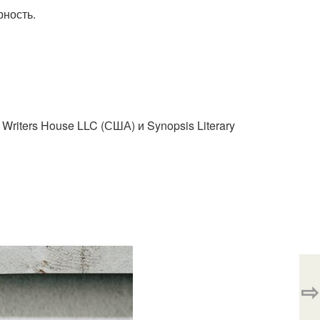
рность.
riters House LLC (США) и Synopsis Literary
⇨