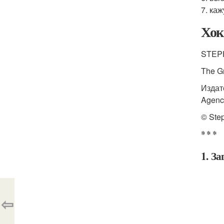
7. ка
Хок
STEP
The G
Издат
Agenc
© Ste
* * *
1. З
⇦