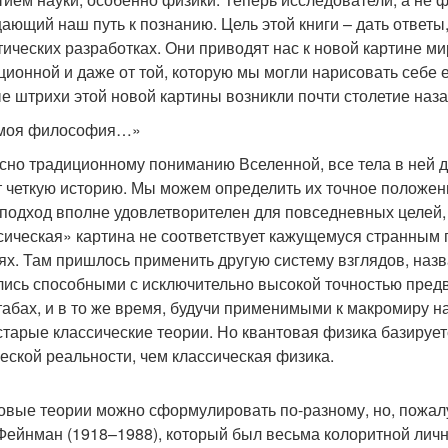
ающий наш путь к познанию. Цель этой книги – дать ответы
тических разработках. Они приводят нас к новой картине ми
ционной и даже от той, которую мы могли нарисовать себе 
е штрихи этой новой картины возникли почти столетие наза
 моя философия…»
сно традиционному пониманию Вселенной, все тела в ней 
 четкую историю. Мы можем определить их точное положени
 подход вполне удовлетворителен для повседневных целей, 
сическая» картина не соответствует кажущемуся странным
ях. Там пришлось применить другую систему взглядов, наз
лись способными с исключительно высокой точностью пред
абах, и в то же время, будучи применимыми к макромиру н
 старые классические теории. Но квантовая физика базиру
еской реальности, чем классическая физика.
овые теории можно сформулировать по-разному, но, пожал
 Фейнман (1918–1988), который был весьма колоритной лич