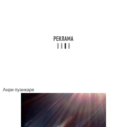
Анри пуанкаре