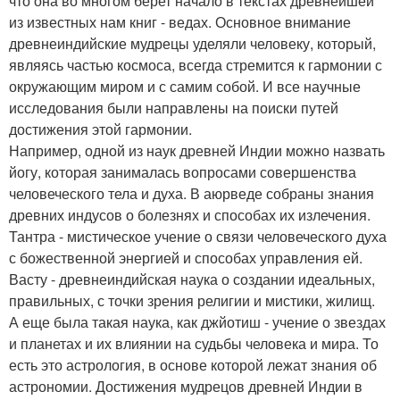
что она во многом берет начало в текстах древнейшей
из известных нам книг - ведах. Основное внимание
древнеиндийские мудрецы уделяли человеку, который,
являясь частью космоса, всегда стремится к гармонии с
окружающим миром и с самим собой. И все научные
исследования были направлены на поиски путей
достижения этой гармонии.
Например, одной из наук древней Индии можно назвать
йогу, которая занималась вопросами совершенства
человеческого тела и духа. В аюрведе собраны знания
древних индусов о болезнях и способах их излечения.
Тантра - мистическое учение о связи человеческого духа
с божественной энергией и способах управления ей.
Васту - древнеиндийская наука о создании идеальных,
правильных, с точки зрения религии и мистики, жилищ.
А еще была такая наука, как джйотиш - учение о звездах
и планетах и их влиянии на судьбы человека и мира. То
есть это астрология, в основе которой лежат знания об
астрономии. Достижения мудрецов древней Индии в