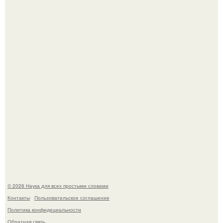
Эти занятия старение мозга замедлили.
В России создали первый плазменный двигатель на
криптоне.
© 2026 Наука для всех простыми словами
Контакты
Пользовательское соглашение
Политика конфидециальности
Обратная связь