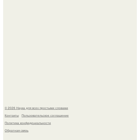
В Пскове археологи 800-летнее височное кольцо с
Балкан нашли.
В России создали первый плазменный двигатель на
криптоне.
© 2026 Наука для всех простыми словами
Контакты
Пользовательское соглашение
Политика конфидециальности
Обратная связь