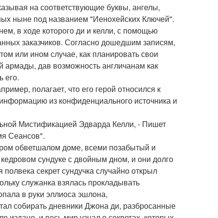
казывая на соответствующие буквы, ангелы,
тных ныне под названием "Иенохейских Ключей".
ем, в ходе которого ди и келли, с помощью
анных заказчиков. Согласно дошедшим записям,
том или ином случае, как планировать свои
й армады, дав возможность англичанам как
 его.
ример, полагает, что его герой относился к
л информацию из конфиденциального источника и
льной Мистификацией Эдварда Келли, - Пишет
я Сеансов".
аром обветшалом доме, всеми позабытый и
кедровом сундуке с двойным дном, и они долго
я полвека секрет сундучка случайно открыл
скольку служанка взялась прокладывать
опала в руки эллиоса эшлона,
стал собирать дневники Джона ди, разбросанные
о издано, и весь мир узнал о секретах, которых