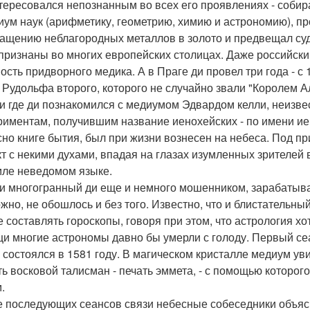
тересовался непознанным во всех его проявлениях - собир
иум наук (арифметику, геометрию, химию и астрономию), п
ащению неблагородных металлов в золото и предвещал суд
признаны во многих европейских столицах. Даже российск
ость придворного медика. А в Праге ди провел три года - с
 Рудольфа второго, которого не случайно звали "Королем А
 и где ди познакомился с медиумом Эдвардом келли, неизве
риментам, получившим название иенохейских - по имени иен
сно книге бытия, был при жизни вознесен на небеса. Под п
кт с некими духами, впадая на глазах изумленных зрителей 
мле неведомом языке.
и многогранный ди еще и немного мошенником, зарабатыв
жно, не обошлось и без того. Известно, что и блистательн
е составлять гороскопы, говоря при этом, что астрология хо
и многие астрономы давно бы умерли с голоду. Первый сеа
, состоялся в 1581 году. В магическом кристалле медиум ув
ть восковой талисман - печать эммета, - с помощью которого
.
е последующих сеансов связи небесные собеседники объясн