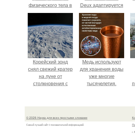
физического тела в
Deux адаптируется
свет.
к разным задачам.
Корейский зонд
Медь используют
снял свежий кратер
для хранения воды
на луне от
уже многие
столкновения с
тысячелетия.
п
обломком Falcon 9.
© 2026 Наука для всех простыми словами
К
П
Самый лучший сайт c познавательной информацией.
г.