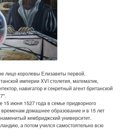
ое лицо королевы Елизаветы первой,
танской империи XVI столетия, математик,
итектор, навигатор и секретный агент британской
7".
не 15 июня 1527 года в семье придворного
м временам домашнее образование и в 15 лет
 знаменитый кембриджский университет.
лландию, а потом учился самостоятельно всю