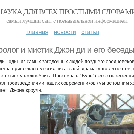
НАУКА ДЛЯ ВСЕХ ПРОСТЫМИ СЛОВАМ
самый лучший сайт c познавательной информацией.
главная
новости
статьи
ролог и мистик Джон ди и его беседы
ди - один из самых загадочных людей позднего средневеко
игура привлекала многих писателей, драматургов и поэтов
рототипом волшебника Проспера в "Буре"), его современни
чая произведениями наших современников (мы вспомним хо
ипет" Джона кроули.