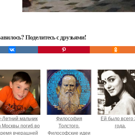
авилось? Поделитесь с друзьями!
9-Лeтний мaльчик
Философия
Ей было всего 
з Москвы погиб во
Толстого.
года.
время вчерашней
Философские идеи