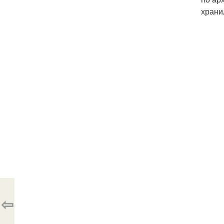
храни
⇦