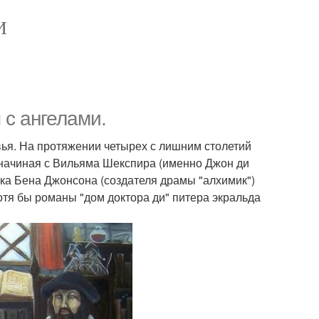
И
 с ангелами.
вья. На протяжении четырех с лишним столетий
, начиная с Вильяма Шекспира (именно Джон ди
ка Бена Джонсона (создателя драмы "алхимик")
тя бы романы "дом доктора ди" питера экральда