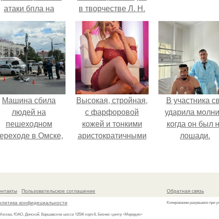
атаки бпла на
в творчестве Л. Н.
пляже под
Толстого.
Геленджиком.
Машина сбила
Высокая, стройная,
В участника с
людей на
с фарфоровой
ударила молни
пешеходном
кожей и тонкими
когда он был 
ереходе в Омске,
аристократичными
лошади.
пострадали 8
чертами, эль
человек.
выглядит так, будто
сошла с полотна
художника.
онтакты
Пользовательское соглашение
Обратная связь
олитика конфидециальности
Копирование разрешено при у
 Москва, ЮАО, Донской, Варшавское шоссе 125Ж корп.6, Бизнес-центр «Меридио»