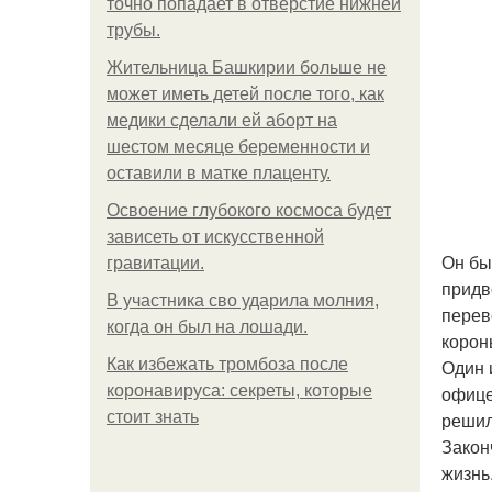
точно попадает в отверстие нижней
трубы.
Жительница Башкирии больше не
может иметь детей после того, как
медики сделали ей аборт на
шестом месяце беременности и
оставили в матке плаценту.
Освоение глубокого космоса будет
зависеть от искусственной
Он бы
гравитации.
придв
В участника сво ударила молния,
перев
когда он был на лошади.
корон
Как избежать тромбоза после
Один 
коронавируса: секреты, которые
офице
стоит знать
решил
Закон
жизнь