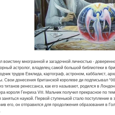
л воистину многранной и загадочной личностью - доверенн
орный астролог, владелец самой большой библиотеки в бри
одчик трудов Евклида, картограф, астроном, каббалист, арх
ы. Свои донесения британской королеве ди подписывал "00
из титанов ренессанса, как его называют, родился в Лондо
ра короля Генриха Viii. Мальчик получил прекрасное по те
 заняться наукой. Первой ступенькой стало поступление в
чив его, он отправился для продолжения образования в Го
.