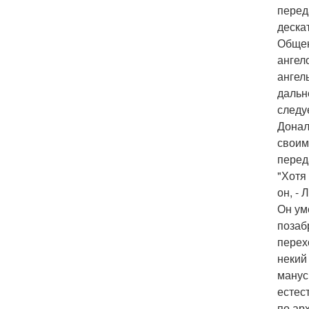
перед
деска
Общен
ангел
ангел
дальн
следу
Донал
своим
перед
"Хотя
он, -
Он ум
позаб
перех
некий
манус
естес
по ар