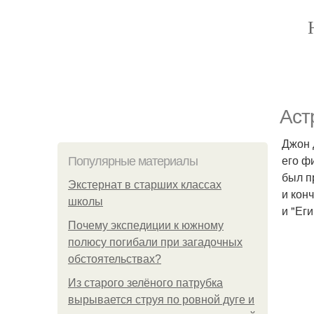
Аст
Джон 
его ф
Популярные материалы
был п
Экстернат в старших классах
и кон
школы
и "Ег
Почему экспедиции к южному
полюсу погибали при загадочных
обстоятельствах?
Из старого зелёного патрубка
вырывается струя по ровной дуге и