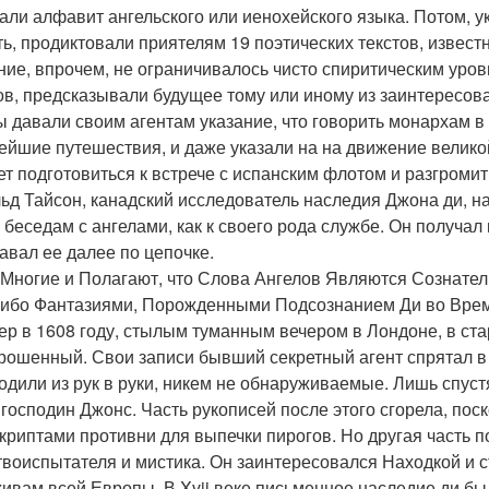
али алфавит ангельского или иенохейского языка. Потом, у
ть, продиктовали приятелям 19 поэтических текстов, извес
ие, впрочем, не ограничивалось чисто спиритическим уровн
ов, предсказывали будущее тому или иному из заинтересов
ы давали своим агентам указание, что говорить монархам в 
ейшие путешествия, и даже указали на на движение велико
ет подготовиться к встрече с испанским флотом и разгромить
ьд Тайсон, канадский исследователь наследия Джона ди, нап
 беседам с ангелами, как к своего рода службе. Он получа
авал ее далее по цепочке.
 Многие и Полагают, что Слова Ангелов Являются Сознате
 Либо Фантазиями, Порожденными Подсознанием Ди во Врем
ер в 1608 году, стылым туманным вечером в Лондоне, в ст
рошенный. Свои записи бывший секретный агент спрятал в 
одили из рук в руки, никем не обнаруживаемые. Лишь спуст
 господин Джонс. Часть рукописей после этого сгорела, по
криптами противни для выпечки пирогов. Но другая часть п
твоиспытателя и мистика. Он заинтересовался Находкой и 
хивам всей Европы. В Xvii веке письменное наследие ди был