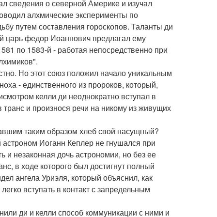
ал сведения о северной Америке и изучал
роводил алхмические эксперименты по
ьбу путем составления гороскопов. Таланты ди
ий царь федор Иоаннович предлагал ему
 1581 по 1583-й - работая непосредственно при
лхимиков".
стно. Но этот союз положил начало уникальным
оха - единственного из пророков, который,
рисмотром келли ди неоднократно вступал в
в транс и произнося речи на никому из живущих
авшим таким образом хлеб свой насущный?
ый астроном Иоганн Кеплер не гнушался при
ть и незаконная дочь астрономии, но без ее
нс, в ходе которого был достигнут полный
идел ангела Уриэля, который объяснил, как
 легко вступать в контакт с запредельным
или ди и келли способ коммуникации с ними и