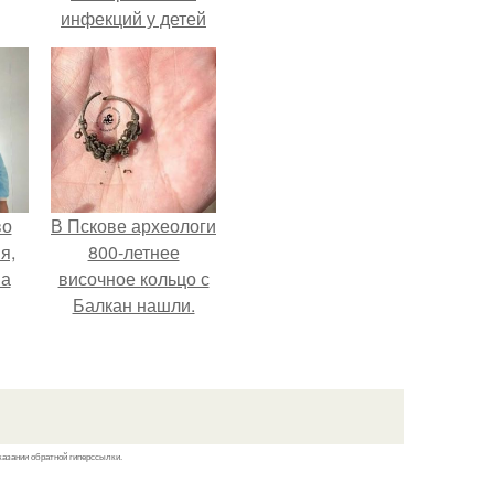
инфекций у детей
вышел.
во
В Пскове археологи
я,
800-летнее
на
височное кольцо с
Балкан нашли.
казании обратной гиперссылки.