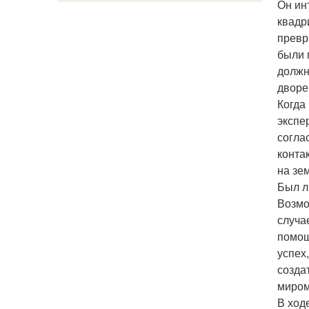
Он ин
квадр
превр
были 
должн
дворе
Когда
экспе
согла
конта
на зе
Был л
Возмо
случа
помощ
успех
созда
миром
В ход