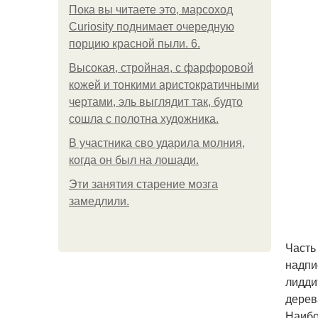
Пока вы читаете это, марсоход
Curiosity поднимает очередную
порцию красной пыли. 6.
Высокая, стройная, с фарфоровой
кожей и тонкими аристократичными
чертами, эль выглядит так, будто
сошла с полотна художника.
В участника сво ударила молния,
когда он был на лошади.
Эти занятия старение мозга
замедлили.
Часть
надпи
лидди
дерев
Наибо