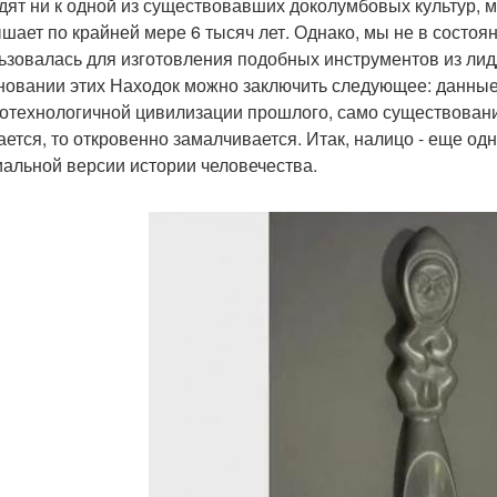
дят ни к одной из существовавших доколумбовых культур, 
шает по крайней мере 6 тысяч лет. Однако, мы не в состоян
ьзовалась для изготовления подобных инструментов из лид
новании этих Находок можно заключить следующее: данны
отехнологичной цивилизации прошлого, само существовани
ается, то откровенно замалчивается. Итак, налицо - еще о
альной версии истории человечества.