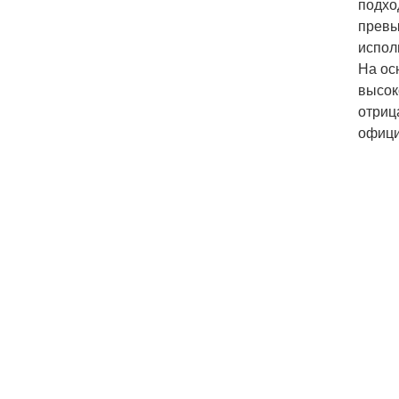
подхо
превы
испол
На ос
высок
отриц
офици