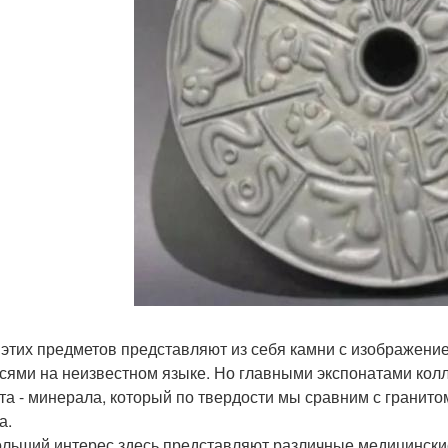
 этих предметов представляют из себя камни с изображени
сями на неизвестном языке. Но главными экспонатами колл
та - минерала, который по твердости мы сравним с гранито
а.
льший интерес здесь представляют различные медицински