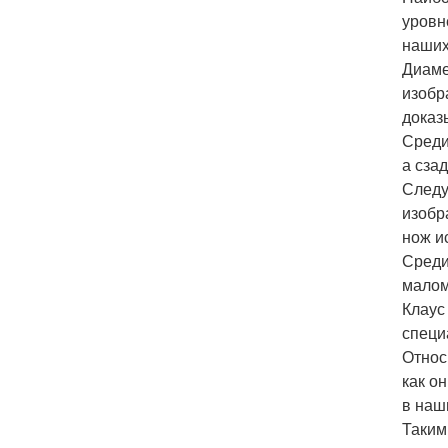
уровн
наших
Диаме
изобр
доказ
Среди
а сза
Следу
изобр
нож и
Среди
малом
Клаус
специ
Относ
как о
в наш
Таким