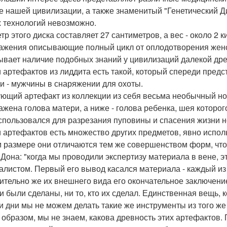
е нашей цивилизации, а также знаменитый "Генетический Д
 технологий невозможно.
тр этого диска составляет 27 сантиметров, а вес - около 2
ажения описывающие полный цикл от оплодотворения женск
ывает наличие подобных знаний у цивилизаций далекой дре
 артефактов из лиддита есть такой, который спереди предс
ди - мужчины в снаряжении для охоты.
ющий артефакт из коллекции из себя весьма необычный нож
ажена голова матери, а ниже - голова ребенка, шея которог
спользовался для разрезания пуповины и спасения жизни 
 артефактов есть множество других предметов, явно испо
 размере они отличаются тем же совершенством форм, что 
 Дона: "когда мы проводили экспертизу материала в вене
алистом. Первый его вывод касался материала - каждый из 
ительно же их внешнего вида его окончательное заключение 
ни были сделаны, ни то, кто их сделал. Единственная вещь, к
и дни мы не можем делать такие же инструменты из того же
 образом, мы не знаем, какова древность этих артефактов.