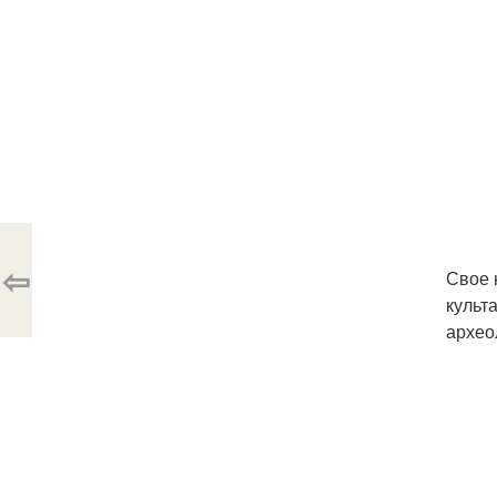
⇦
Свое 
культ
архео