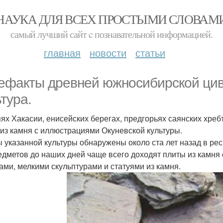
НАУКА ДЛЯ ВСЕХ ПРОСТЫМИ СЛОВАМ
самый лучший сайт c познавательной информацией.
главная
новости
статьи
ефакты древней южносибирской цив
ьтура.
пях Хакасии, енисейских берегах, предгорьях саянских хре
 из камня с иллюстрациями Окуневской культуры.
 указанной культуры обнаружены около ста лет назад в рес
едметов до наших дней чаще всего доходят плиты из камн
ами, мелкими скульптурами и статуями из камня.