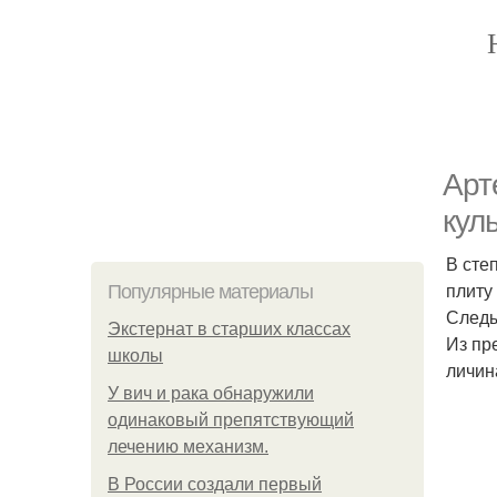
Арт
кул
В сте
плиту
Популярные материалы
Следы
Экстернат в старших классах
Из пр
школы
личин
У вич и рака обнаружили
одинаковый препятствующий
лечению механизм.
В России создали первый