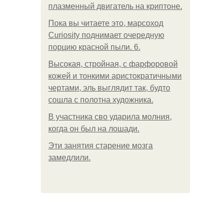
плазменный двигатель на криптоне.
Пока вы читаете это, марсоход
Curiosity поднимает очередную
порцию красной пыли. 6.
Высокая, стройная, с фарфоровой
кожей и тонкими аристократичными
чертами, эль выглядит так, будто
сошла с полотна художника.
В участника сво ударила молния,
когда он был на лошади.
Эти занятия старение мозга
замедлили.