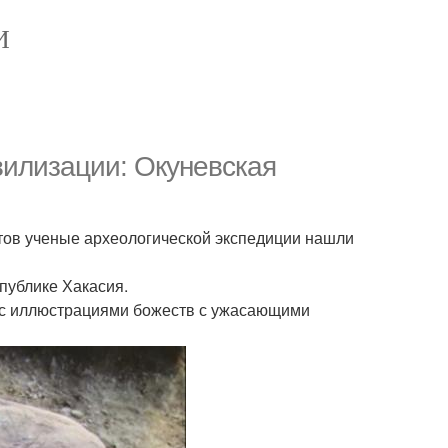
И
илизации: Окуневская
бтов ученые археологической экспедиции нашли
публике Хакасия.
я с иллюстрациями божеств с ужасающими