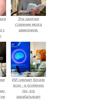
логи
Эти занятия
старение мозга
о с
замедлили.
.
вки
ИИ сделает богаче
всех - и особенно
му,
тех, кто
гое
зарабатывает
меньше всего.