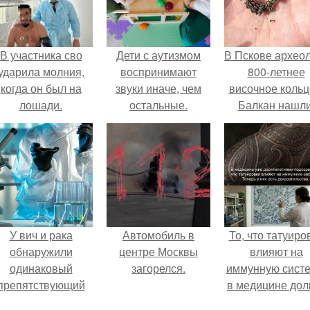
В участника сво
Дети с аутизмом
В Пскове архео
ударила молния,
воспринимают
800-летнее
когда он был на
звуки иначе, чем
височное кольц
лошади.
остальные.
Балкан нашли
У вич и рака
Автомобиль в
То, что татуиро
обнаружили
центре Москвы
влияют на
одинаковый
загорелся.
иммунную систе
препятствующий
в медицине дол
ечению механизм.
время