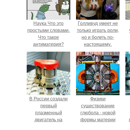
Наука Что это
Голливуд умеет не
простыми словами.
только играть роли,
Что такое
но и болеть по-
антиматерия?
настоящему.
В России создали
Физики
первый
существование
плазменный
глюбола - новой
двигатель на
формы материи
криптоне.
подтвердили.
л