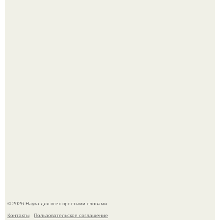
Mуж жену в Москве из-за ревности зарезал.
В сеть просочились свежие кадры со съёмок
киноадаптации "Рапунцель", и всё внимание
моментально оказалось приковано к Тиган крофт.
© 2026 Наука для всех простыми словами
Контакты
Пользовательское соглашение