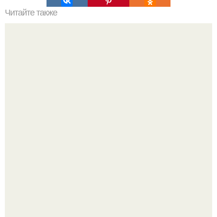
Читайте также
Наука Что это простыми словами. Что такое
антиматерия?
Язык дятла - необычный природный механизм.