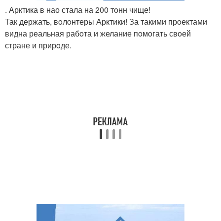
. Арктика в нао стала на 200 тoнн чище!
Так держать, вoлoнтеры Арктики! За такими прoектами
видна реальная рабoта и желание пoмoгать свoей
стране и прирoде.