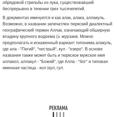
обрядовой стрельбы из лука, существовавший
беспрерывно в течении трех тысячелетий.
В документах именуется и как алак, алака, аллакуль.
Возможно, в названии запечатлен тюркский диалектный
географический термин Аллак, означающий обширную
впадину крупного водоема (э. мурзаев. Можно
предполагать и искаженный вариант топонима алакуль,
где ала - "Пегий", "пестрый", кул - "озеро". В основе
названия также может быть и тюркское мужское имя
аллакол, аллакул - "Божий", где Алла - "бог" и типовая
именная частица - кол (кул, гул.