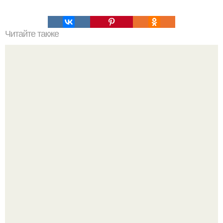
Читайте также
Мобильная сотовая связь это. Самодельный подавитель
мобильной свзяи.