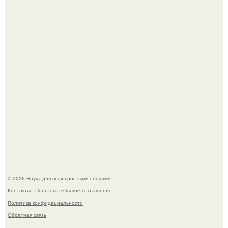
Корейский зонд снял свежий кратер на луне от
столкновения с обломком Falcon 9.
Медь используют для хранения воды уже многие
тысячелетия.
© 2026 Наука для всех простыми словами
Контакты
Пользовательское соглашение
Политика конфидециальности
Обратная связь