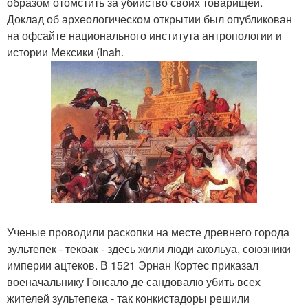
образом отомстить за убийство своих товарищей.
Доклад об археологическом открытии был опубликован
на офсайте национального института антропологии и
истории Мексики (Inah.
Ученые проводили раскопки на месте древнего города
зультепек - текоак - здесь жили люди акольуа, союзники
империи ацтеков. В 1521 Эрнан Кортес приказал
военачальнику Гонсало де сандовалю убить всех
жителей зультепека - так конкистадоры решили