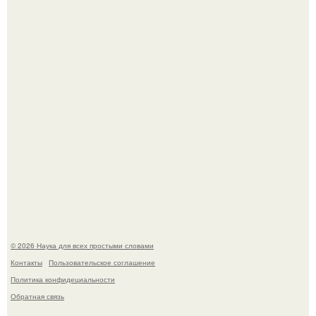
Учёные живую клетку из неживых молекул собрали.
Вихревые микро - ГЭС на реке с малым перепадом
высоты: вода закручивается в бетонной камере и
вращает вертикальную турбину.
© 2026 Наука для всех простыми словами
Контакты
Пользовательское соглашение
Политика конфидециальности
Обратная связь