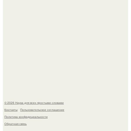
Физики существование глюбола - новой формы материи
подтвердили.
У вич и рака обнаружили одинаковый препятствующий
лечению механизм.
© 2026 Наука для всех простыми словами
Контакты
Пользовательское соглашение
Политика конфидециальности
Обратная связь