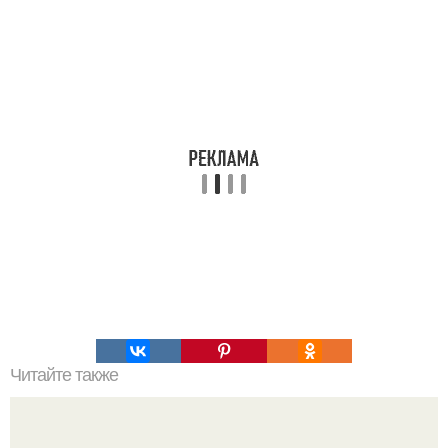
Читайте также