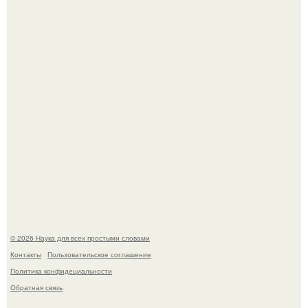
В участника сво ударила молния, когда он был на
лошади.
В России создали первый плазменный двигатель на
криптоне.
© 2026 Наука для всех простыми словами
Контакты
Пользовательское соглашение
Политика конфидециальности
Обратная связь