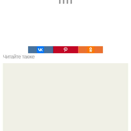
Читайте также
В Японии хотят снять российско - американский фильм
со Стивеном Сигалом.