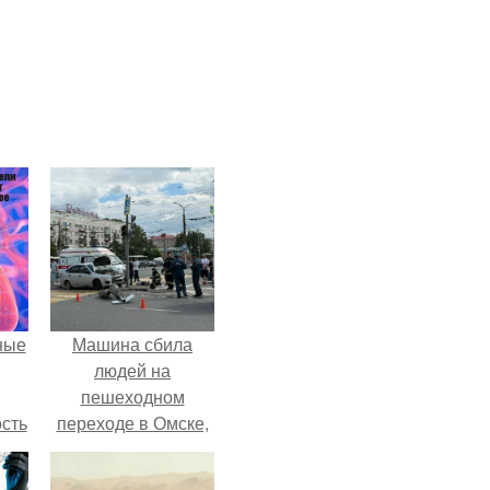
ные
Машина сбила
людей на
пешеходном
сть
переходе в Омске,
мую
пострадали 8
человек.