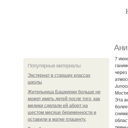
Ани
7 июн
ганим
Популярные материалы
через
Экстернат в старших классах
атмос
школы
Junoc
Жительница Башкирии больше не
Мости
может иметь детей после того, как
Эта а
медики сделали ей аборт на
более
шестом месяце беременности и
снимк
оставили в матке плаценту.
облас
темны