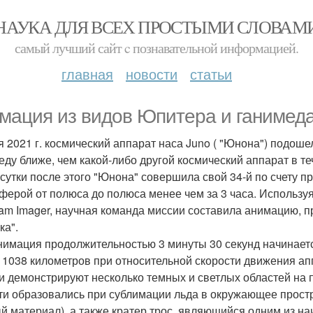
НАУКА ДЛЯ ВСЕХ ПРОСТЫМИ СЛОВАМ
самый лучший сайт c познавательной информацией.
главная
новости
статьи
мация из видов Юпитера и ганимеда
я 2021 г. космический аппарат наса Juno ( "Юнона") подош
еду ближе, чем какой-либо другой космический аппарат в т
 сутки после этого "Юнона" совершила свой 34-й по счету 
ферой от полюса до полюса менее чем за 3 часа. Использу
am Imager, научная команда миссии составила анимацию, п
ка".
нимация продолжительностью 3 минуты 30 секунд начинаетс
 1038 километров при относительной скорости движения апп
и демонстрируют несколько темных и светлых областей на п
ти образовались при сублимации льда в окружающее простр
й материал), а также кратер трос, являющийся одним из на