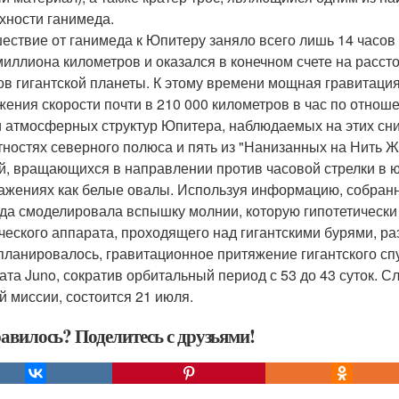
хности ганимеда.
ествие от ганимеда к Юпитеру заняло всего лишь 14 часов 
 миллиона километров и оказался в конечном счете на расст
ов гигантской планеты. К этому времени мощная гравитаци
жения скорости почти в 210 000 километров в час по отноше
 атмосферных структур Юпитера, наблюдаемых на этих сни
тностях северного полюса и пять из "Нанизанных на Нить Ж
й, вращающихся в направлении против часовой стрелки в 
ажениях как белые овалы. Используя информацию, собранн
да смоделировала вспышку молнии, которую гипотетически
ческого аппарата, проходящего над гигантскими бурями, 
 планировалось, гравитационное притяжение гигантского с
ата Juno, сократив орбитальный период с 53 до 43 суток. С
й миссии, состоится 21 июля.
авилось? Поделитесь с друзьями!