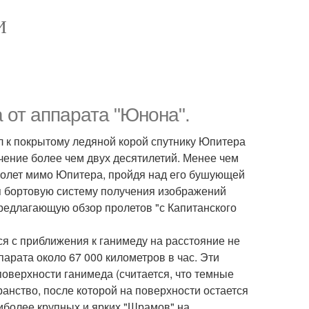
И
 от аппарата "Юнона".
ел к покрытому ледяной корой спутнику Юпитера
ечение более чем двух десятилетий. Менее чем
пролет мимо Юпитера, пройдя над его бушующей
я бортовую систему получения изображений
редлагающую обзор пролетов "с Капитанского
я с приближения к ганимеду на расстояние не
арата около 67 000 километров в час. Эти
оверхности ганимеда (считается, что темные
анство, после которой на поверхности остается
иболее крупных и ярких "Шрамов" на