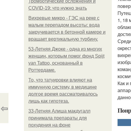
Тромботические осложнения и
повер
COVID-19: что нужно знать
Путеш
Вихревые микро - ГЭС на реке с
1, 18
малым перепадом высоты: вода
облак
закручивается в бетонной камере и
дости
вращает вертикальную турбину.
Среди
окрес
53-Летняя Джоке - одна из многих
вихре
женщин, которым помог фонд Spijt
изобр
van Tattoo, основанный в
коман
Роттердаме.
косми
То, что татуировки влияют на
Как и
иммунную систему, в медицине
аппар
долгое время рассматривалось
данно
лишь как гипотеза.
⇦
Понр
33-Летняя Алиша макдугалл
принимала препараты для
похудения на фоне