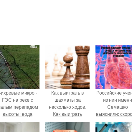
Вихревые микро -
Как выиграть в
Российские уче
ГЭС на реке с
шахматы за
из нии имени
алым перепадом
несколько ходов.
Семашко
высоты: вода
Как выиграть
выяснили: скоро
закручивается в
шахматную партию
старения напря
етонной камере и
за несколько ходов,
зависит от