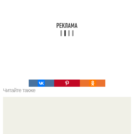
Читайте также