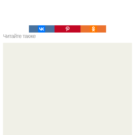
Читайте также
Наука Что это простыми словами. Что такое
антиматерия?