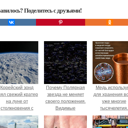
авилось? Поделитесь с друзьями!
Корейский зонд
Почему Полярная
Медь использу
нял свежий кратер
звезда не меняет
для хранения в
на луне от
своего положения.
уже многие
столкновения с
Видимые
тысячелетия.
бломком Falcon 9.
положения светил.