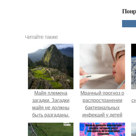
Понр
Читайте также
Майя племена
Мрачный прогноз о
загадки. Загадки
распространении
с
майя не должны
бактериальных
быть разгаданы.
инфекций у детей
вышел.
о