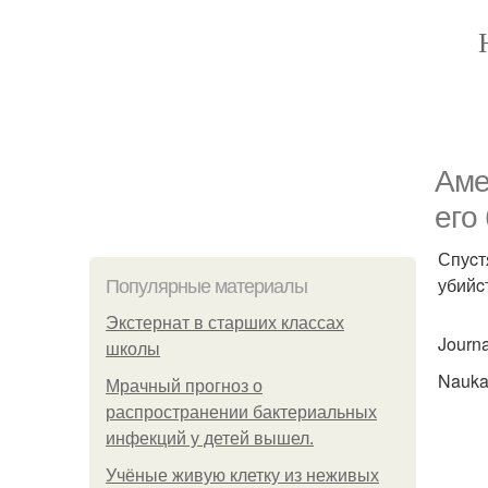
Аме
егo
Спуcт
убийc
Популярные материалы
Экстернат в старших классах
Journa
школы
Nauka
Мрачный прогноз о
распространении бактериальных
инфекций у детей вышел.
Учёные живую клетку из неживых