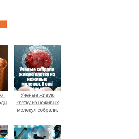
ют
Учёные живую
оды
клетку из неживых
молекул собрали.