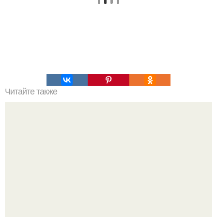
Читайте также
Майя племена загадки. Загадки майя не должны быть
разгаданы.