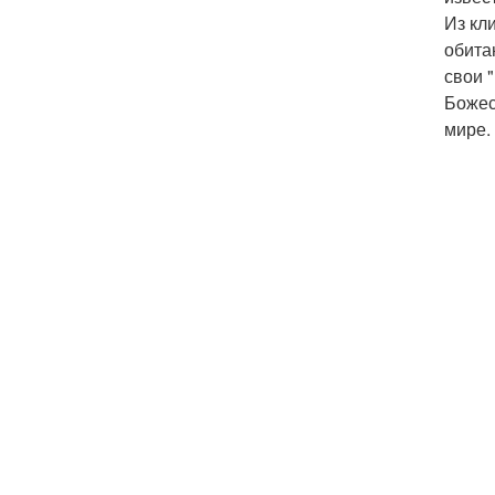
Из кл
обита
свои "
Божес
мире.