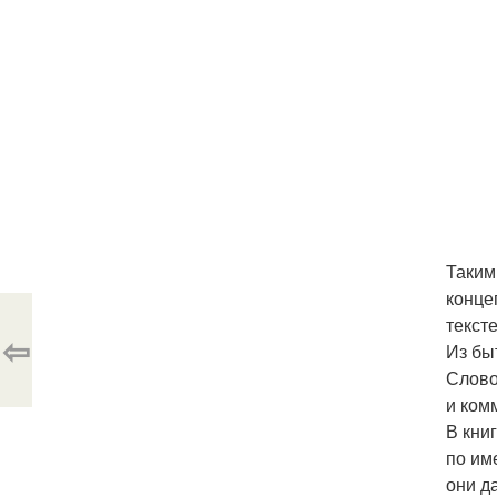
Таким
конце
текст
⇦
Из бы
Слово
и ком
В кни
по им
они д