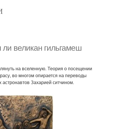
И
л ли великан гильгамеш
глянуть на вселенную. Теория о посещении
расу, во многом опирается на переводы
х астронавтов Захарией ситчином.