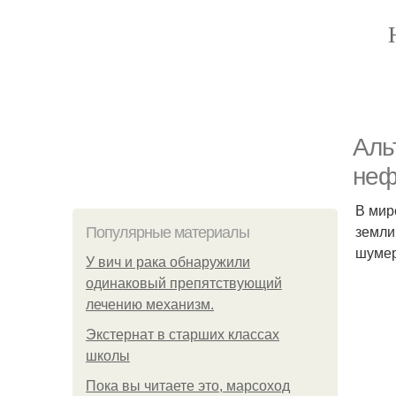
Aль
неф
В мир
земли
Популярные материалы
шумер
У вич и рака обнаружили
одинаковый препятствующий
лечению механизм.
Экстернат в старших классах
школы
Пока вы читаете это, марсоход