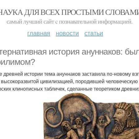
НАУКА ДЛЯ ВСЕХ ПРОСТЫМИ СЛОВАМ
самый лучший сайт c познавательной информацией.
главная
новости
статьи
тepнативная истopия ануннаков: бы
илимом?
е древней истории тема ануннаков заставила по-новому вз
 высокоразвитой цивилизацией, породившей человеческую 
ских клинописных табличек, сделанные теоретиком древни