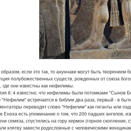
 образом, если это так, то ануннаки могут быть творением
пция полубожественных существ, рожденных от союза бого
е, где они известны как нефилимы.
тия 6: 4 известно, что нефилимы были потомками "Сынов Бо
 "Нефилим" встречается в библии два раза, первый - в бытие
ментаторы переводят слово "Нефилим" как гиганты или па
ге Еноха есть упоминание о том, что 200 падших ангелов, и
ени семяза, спустились на гору хермон (горное скопление,
али клятву завести родословные с человеческими женщина