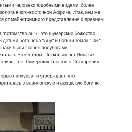
звитыми человекоподобными видами, более
золота в юго-восточной Африке. Итак, кем же
ся от мейнстримного представления о древнем
 "потомство ан") - это шумерские божества,
детьми бога неба "Ану" и богини земли " Ки ".
уннаки были скорее полубогами.
италась Божеством, Поскольку нет Никаких
 Количестве Шумерских Текстов о Сотворении
ерью нинхурсаг и утверждает, что
вратилась в вавилонскую и аккадскую богиню