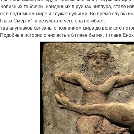
инописных табличек, найденных в руинах ниппура, стало изв
ют в подземном мире и служат судьями. Во время спуска и
Глаза Смерти", в результате чего она погибает.
тва ануннаков связаны с познанием мира до великого пото
 Подобные истории о них есть в 6 главе бытия, 1 главе Енох