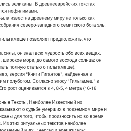
ились великаны. В древнееврейских текстах
тся нефилимами.
ыла известна древнему миру не только как
собрания северо-западного семитского бога эль,
 гильгамеше позволяет предположить, что
а силы, он знал всю мудрость обо всех вещах.
н, широкое море, до самого восхода солнца: он
тать полную статью о гильгамеше).
ер, версия "Книги Гигантов", найденная в
ким полубогом. Согласно эпосу "Гильгамеш" в
о рост оценивается в 4, 8-5, 4 метра (16-18
рные Тексты, Наиболее Известный из
сказывают о судьбе умерших в подземном мире и
саны для того, чтобы произносить их во время
. Из этих ритуальных текстов наиболее
подземный мир", "нергал и эрешкигаль".