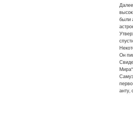
Далее
высок
были 
астро
Утвер
спуст
Некот
Он пи
Свиде
Мира"
Самуэ
перво
анту, 