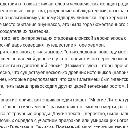
едствии от союза этих ангелов и человеческих женщин род
ественные существа, рожденные наблюдателями, называю
сно бельгийскому ученому Эдварду липински, гора хермон б
е место обитания ануннаков, это была гора божественного 
 создателя их пантеона.
 того, его интерпретация старовавилонской версии эпоса о
ский царь совершил путешествие к горе хермон.
аритского эпоса о гильгамеше: "он исследовал повсюду мест
ошел по далекой дороге в уттер - напишти, он пересек океа
с вести из допотопной эпохи". (Нажмите здесь, чтобы прочи
есно, что существует несколько древних источников (наприм
не), которые предполагают, что сам гильгамеш был гигантс
те, гильгамеш превосходил других царей телесным ростом. Ег
.
рная историческая энциклопедия пишет: "Многие Литерату
ых"эпос о гильгамеше", размышляют о смысле смерти, рас
вают траурные обряды. Другие тексты, вероятно, были напи
иозных обрядов с участием призраков или умирающих богов
тны "Гильгамеш, Энкиду и Подземный мир", "спуск иштар в 