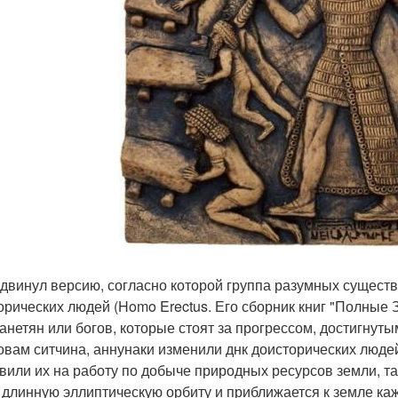
двинул версию, согласно которой группа разумных существ,
орических людей (Homo Erectus. Его сборник книг "Полные
анетян или богов, которые стоят за прогрессом, достигнут
овам ситчина, аннунаки изменили днк доисторических людей
вили их на работу по добыче природных ресурсов земли, так
 длинную эллиптическую орбиту и приближается к земле каж