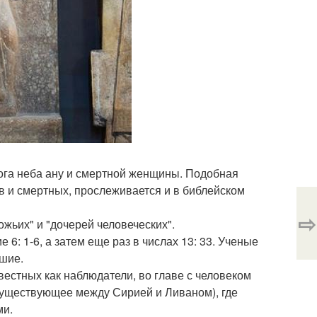
 бога неба ану и смертной женщины. Подобная
в и смертных, прослеживается и в библейском
⇨
жьих" и "дочерей человеческих".
 6: 1-6, а затем еще раз в числах 13: 33. Ученые
дшие.
звестных как наблюдатели, во главе с человеком
 существующее между Сирией и Ливаном), где
ми.