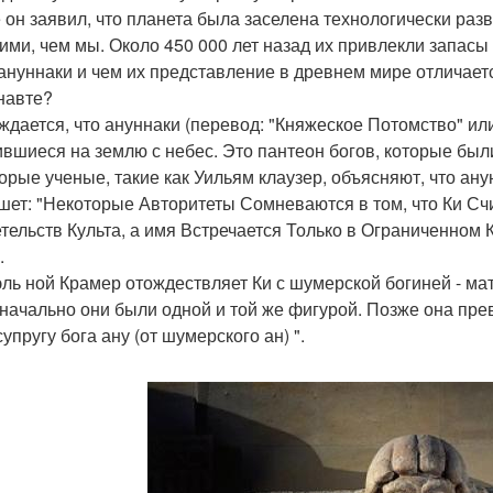
 он заявил, что планета была заселена технологически ра
ими, чем мы. Около 450 000 лет назад их привлекли запасы 
ануннаки и чем их представление в древнем мире отличает
навте?
ждается, что ануннаки (перевод: "Княжеское Потомство" или
ившиеся на землю с небес. Это пантеон богов, которые были 
орые ученые, такие как Уильям клаузер, объясняют, что ан
шет: "Некоторые Авторитеты Сомневаются в том, что Ки Сч
тельств Культа, а имя Встречается Только в Ограниченном
.
ль ной Крамер отождествляет Ки с шумерской богиней - мат
начально они были одной и той же фигурой. Позже она пре
супругу бога ану (от шумерского ан) ".