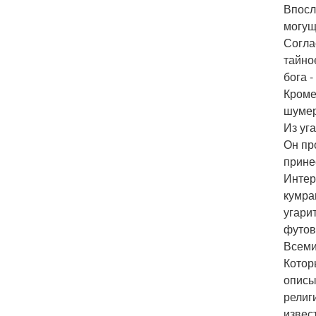
Впосл
могущ
Согла
тайно
бога -
Кроме
шумер
Из уг
Он пр
прине
Интер
кумра
угари
футов
Всеми
Котор
описы
религ
извес