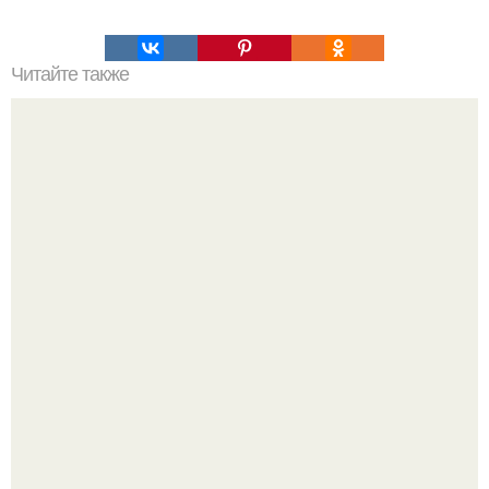
Читайте также
Наука Что это простыми словами. Что такое
антиматерия?