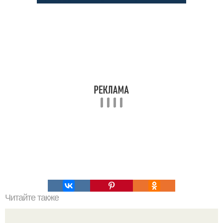
Читайте также