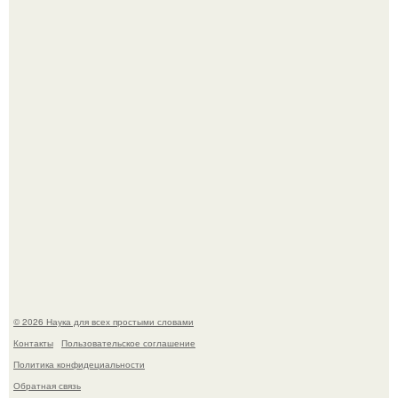
В участника сво ударила молния, когда он был на
лошади.
В Пскове археологи 800-летнее височное кольцо с
Балкан нашли.
© 2026 Наука для всех простыми словами
Контакты
Пользовательское соглашение
Политика конфидециальности
Обратная связь