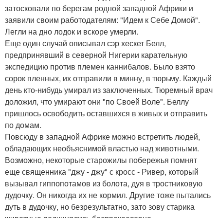
затосковали по берегам родной западной Африки и
заявили своим работодателям: "Идем к Себе Домой".
Легли на дно лодок и вскоре умерли.
Еще один случай описывал сэр хескет Белл,
предпринявший в северной Нигерии карательную
экспедицию против племен каннибалов. Было взято
сорок пленных, их отправили в минну, в тюрьму. Каждый
день кто-нибудь умирал из заключенных. Тюремный врач
доложил, что умирают они "по Своей Воле". Беллу
пришлось освободить оставшихся в живых и отправить
по домам.
Повсюду в западной Африке можно встретить людей,
обладающих необъяснимой властью над животными.
Возможно, некоторые старожилы побережья помнят
еще священника "джу - джу" с кросс - Ривер, который
вызывал гиппопотамов из болота, дуя в тростниковую
дудочку. Он никогда их не кормил. Другие тоже пытались
дуть в дудочку, но безрезультатно, зато зову старика