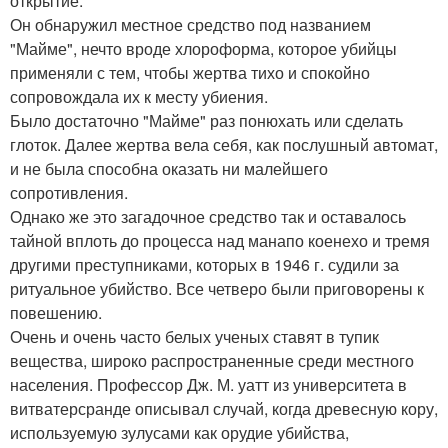
открытие.
Он обнаружил местное средство под названием
"Майме", нечто вроде хлороформа, которое убийцы
применяли с тем, чтобы жертва тихо и спокойно
сопровождала их к месту убиения.
Было достаточно "Майме" раз понюхать или сделать
глоток. Далее жертва вела себя, как послушный автомат,
и не была способна оказать ни малейшего
сопротивления.
Однако же это загадочное средство так и оставалось
тайной вплоть до процесса над манапо коенехо и тремя
другими преступниками, которых в 1946 г. судили за
ритуальное убийство. Все четверо были приговорены к
повешению.
Очень и очень часто белых ученых ставят в тупик
вещества, широко распространенные среди местного
населения. Профессор Дж. М. уатт из университета в
витватерсранде описывал случай, когда древесную кору,
используемую зулусами как орудие убийства,