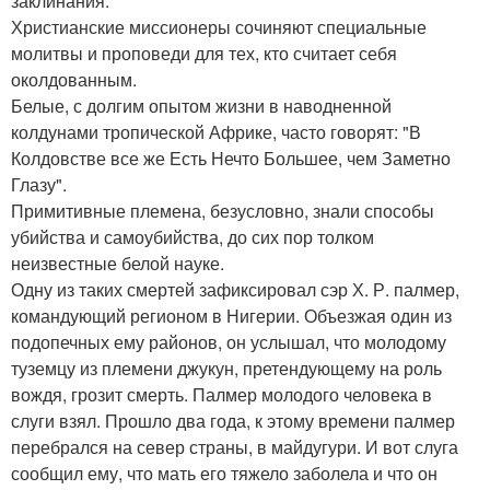
заклинания.
Христианские миссионеры сочиняют специальные
молитвы и проповеди для тех, кто считает себя
околдованным.
Белые, с долгим опытом жизни в наводненной
колдунами тропической Африке, часто говорят: "В
Колдовстве все же Есть Нечто Большее, чем Заметно
Глазу".
Примитивные племена, безусловно, знали способы
убийства и самоубийства, до сих пор толком
неизвестные белой науке.
Одну из таких смертей зафиксировал сэр Х. Р. палмер,
командующий регионом в Нигерии. Объезжая один из
подопечных ему районов, он услышал, что молодому
туземцу из племени джукун, претендующему на роль
вождя, грозит смерть. Палмер молодого человека в
слуги взял. Прошло два года, к этому времени палмер
перебрался на север страны, в майдугури. И вот слуга
сообщил ему, что мать его тяжело заболела и что он