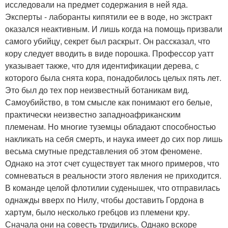
исследовали на предмет содержания в ней яда.
Эксперты - лаборанты кипятили ее в воде, но экстракт
оказался неактивным. И лишь когда на помощь призвали
самого убийцу, секрет был раскрыт. Он рассказал, что
кору следует вводить в виде порошка. Профессор уатт
указывает также, что для идентификации дерева, с
которого была снята кора, понадобилось целых пять лет.
Это был до тех пор неизвестный ботаникам вид.
Самоубийство, в том смысле как понимают его белые,
практически неизвестно западноафриканским
племенам. Но многие туземцы обладают способностью
накликать на себя смерть, и наука имеет до сих пор лишь
весьма смутные представления об этом феномене.
Однако на этот счет существует так много примеров, что
сомневаться в реальности этого явления не приходится.
В команде целой флотилии суденышек, что отправилась
однажды вверх по Нилу, чтобы доставить Гордона в
хартум, было несколько гребцов из племени кру.
Сначала они на совесть трудились. Однако вскоре