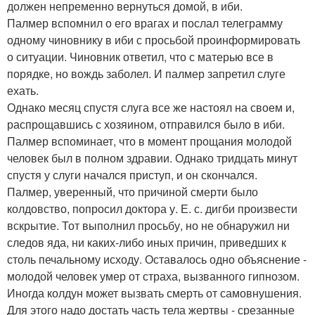
должен непременно вернуться домой, в иби.
Палмер вспомнил о его врагах и послал телеграмму
одному чиновнику в иби с просьбой проинформировать
о ситуации. Чиновник ответил, что с матерью все в
порядке, но вождь заболел. И палмер запретил слуге
ехать.
Однако месяц спустя слуга все же настоял на своем и,
распрощавшись с хозяином, отправился было в иби.
Палмер вспоминает, что в момент прощания молодой
человек был в полном здравии. Однако тридцать минут
спустя у слуги начался приступ, и он скончался.
Палмер, уверенный, что причиной смерти было
колдовство, попросил доктора у. Е. с. дигби произвести
вскрытие. Тот выполнил просьбу, но не обнаружил ни
следов яда, ни каких-либо иных причин, приведших к
столь печальному исходу. Оставалось одно объяснение -
молодой человек умер от страха, вызванного гипнозом.
Иногда колдун может вызвать смерть от самовнушения.
Для этого надо достать часть тела жертвы - срезанные