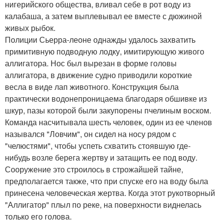
нигерийского общества, вливал себе в рот воду из
калабаша, а затем выплевывал ее вместе с дюжиной
живых рыбок.
Полиции Сьерра-леоне однажды удалось захватить
примитивную подводную лодку, имитирующую живого
аллигатора. Нос был вырезан в форме головы
аллигатора, в движение судно приводили короткие
весла в виде лап животного. Конструкция была
практически водонепроницаема благодаря обшивке из
шкур, пазы которой были закупорены пчелиным воском.
Команда насчитывала шесть человек, один из ее членов
назывался "Ловчим", он сидел на носу рядом с
"челюстями", чтобы успеть схватить стоявшую где-
нибудь возле берега жертву и затащить ее под воду.
Сооружение это строилось в строжайшей тайне,
предполагается также, что при спуске его на воду была
принесена человеческая жертва. Когда этот рукотворный
"Аллигатор" плыл по реке, на поверхности виднелась
только его голова.