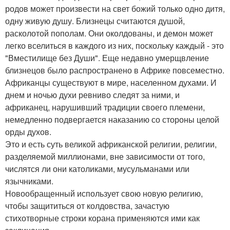
родов может произвести на свет божий только одно дитя,
одну живую душу. Близнецы считаются душой,
расколотой пополам. Они околдованы, и демон может
легко вселиться в каждого из них, поскольку каждый - это
"Вместилище без Души". Еще недавно умерщвление
близнецов было распространено в Африке повсеместно.
Африканцы существуют в мире, населенном духами. И
днем и ночью духи ревниво следят за ними, и
африканец, нарушивший традиции своего племени,
немедленно подвергается наказанию со стороны целой
орды духов.
Это и есть суть великой африканской религии, религии,
разделяемой миллионами, вне зависимости от того,
числятся ли они католиками, мусульманами или
язычниками.
Новообращенный использует свою новую религию,
чтобы защититься от колдовства, зачастую
стихотворные строки корана применяются ими как