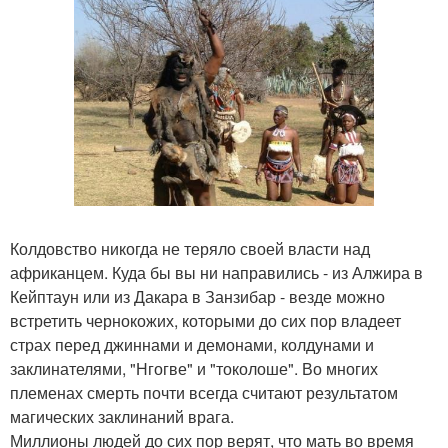
Колдовство никогда не теряло своей власти над
африканцем. Куда бы вы ни направились - из Алжира в
Кейптаун или из Дакара в Занзибар - везде можно
встретить чернокожих, которыми до сих пор владеет
страх перед джиннами и демонами, колдунами и
заклинателями, "Нгогве" и "токолоше". Во многих
племенах смерть почти всегда считают результатом
магических заклинаний врага.
Миллионы людей до сих пор верят, что мать во время