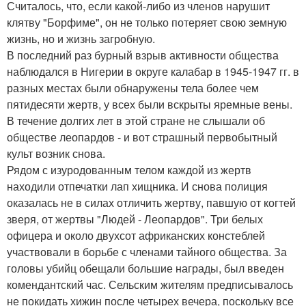
Считалось, что, если какой-либо из членов нарушит
клятву "Борфиме", он не только потеряет свою земную
жизнь, но и жизнь загробную.
В последний раз бурный взрыв активности общества
наблюдался в Нигерии в округе калабар в 1945-1947 гг. в
разных местах были обнаружены тела более чем
пятидесяти жертв, у всех были вскрыты яремные вены.
В течение долгих лет в этой стране не слышали об
обществе леопардов - и вот страшный первобытный
культ возник снова.
Рядом с изуродованным телом каждой из жертв
находили отпечатки лап хищника. И снова полиция
оказалась не в силах отличить жертву, павшую от когтей
зверя, от жертвы "Людей - Леопардов". Три белых
офицера и около двухсот африканских констеблей
участвовали в борьбе с членами тайного общества. За
головы убийц обещали большие награды, был введен
комендантский час. Сельским жителям предписывалось
не покидать хижин после четырех вечера, поскольку все