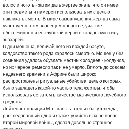
волос и ноготь - затем дать жертве знать, что он имеет
эти предметы и намерен использовать их с целью
накликать смерть. В мире самовнушения жертва сама
участвует в этом зловещем процессе, участие
обеспечивается ее глубокой верой в колдовскую силу
знахарей.
В дни мошеша, величайшего из вождей басуто,
колдовство такого рода каралось смертью. Мошешу без
сомнения удалось обуздать местных злодеев - колдунов,
но их черное ремесло так и не умерло. Вплоть до совсем
недавнего времени в Африке были широко
распространены ритуальные убийства, целью которых
было завладеть какой-то частью тела жертвы, чтобы
использовать ее затем в качестве магического лечебного
средства.
Лейтенант полиции М. с. ван стаатен из басутоленда,
расследовавший одно из таких убийств вскоре после
второй мировой войны, сделал довольно странное