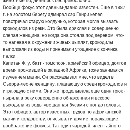
животные подчинялись беспрекословно.
Вообще фокус этот давным-давно известен. Еще в 1887
г. на золотом берегу адмирал сэр Генри кепел
повстречал старую колдунью, которая могла вызвать
крокодилов из реки. Это была дряхлая и совершенно
слепая женщина, но когда она стояла под деревом, что-
то напевая в окружении живых цыплят, крокодилы
выползали из воды и принимали угощение с кончика
палки.
Капитан Ф. у. батт - томспсон, армейский офицер, долгое
время проживший в западной Африке, тоже занимался
изучением магии. Он рассказывал мне, что видел в
Сьерра-леоне женщину, плавающую среди крокодилов и
играющую с ними. Она же проделывала еще один трюк -
ныряла в реку совершенно обнаженная и вскоре
выходила из воды увешанная бусами с ног до головы.
Этот офицер, автор известных трудов по африканской
магии и колдовству, описывал и другие поражающие
воображение фокусы. Так один чародей, член тайного