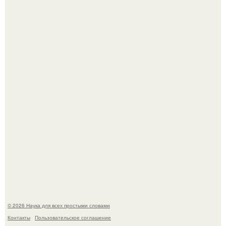
ИИ сделает богаче всех - и особенно тех, кто
зарабатывает меньше всего.
53-Летняя Джоке - одна из многих женщин, которым
помог фонд Spijt van Tattoo, основанный в Роттердаме.
© 2026 Наука для всех простыми словами
Контакты
Пользовательское соглашение