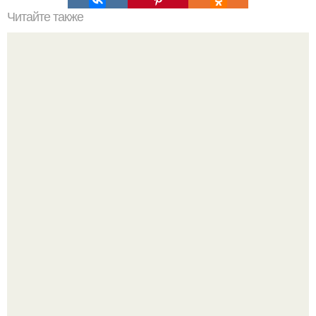
Читайте также
Сколько дней обычно длится лечение коронавируса:
факты и мифы
Думаете, лето автоматически решит проблему дефицита