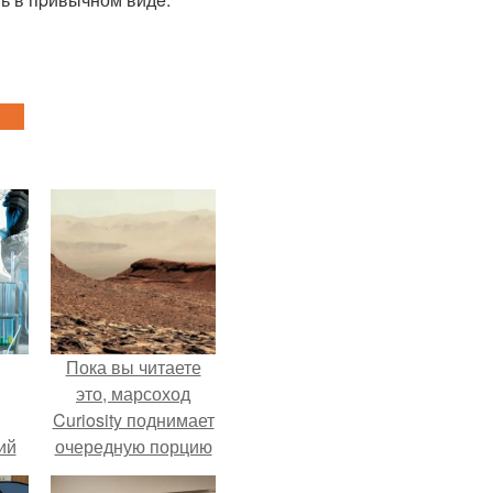
Пока вы читаете
это, марсоход
Curiosity поднимает
ий
очередную порцию
зм.
красной пыли. 6.