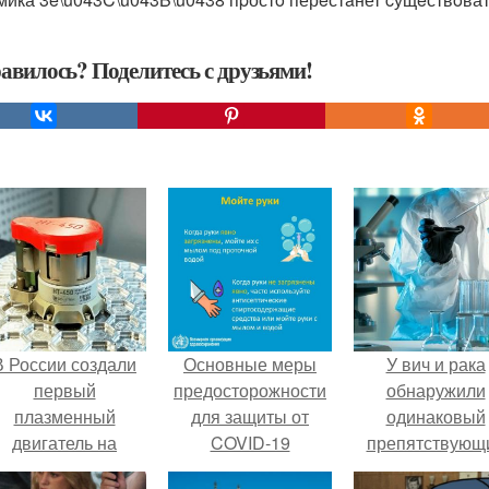
авилось? Поделитесь с друзьями!
В России создали
Основные меры
У вич и рака
первый
предосторожности
обнаружили
плазменный
для защиты от
одинаковый
двигатель на
COVID-19
препятствующ
криптоне.
лечению механи