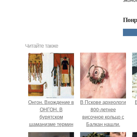
Понр
Читайте также
Онгон. Вхождение в
В Пскове археологи
ОНГОН. В
800-летнее
бурятском
височное кольцо с
шаманизме термин
Балкан нашли.
онгон означает