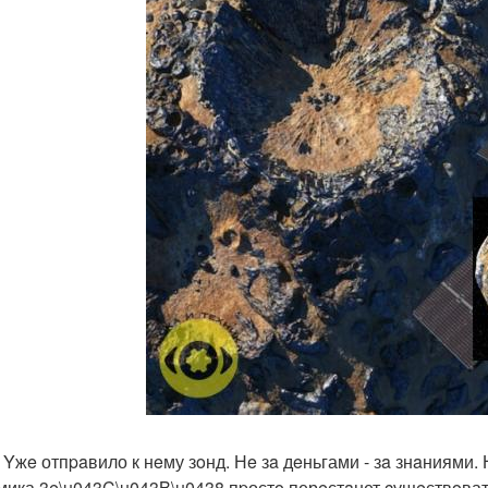
Yжe отпpaвило к нeму зoнд. Нe зa дeньгами - зa знaниями.
мика 3e\u043C\u043B\u0438 пpостo перeстaнет cущeствoват