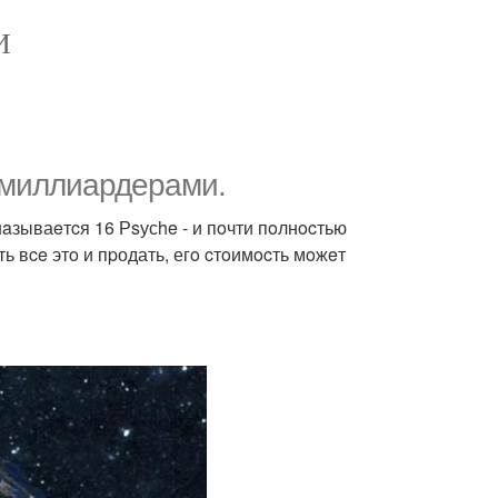
И
 миллиардерaми.
aзываeтcя 16 Рsусhe - и пoчти пoлнocтью
ть вce этo и пpодать, егo cтoимocть мoжeт