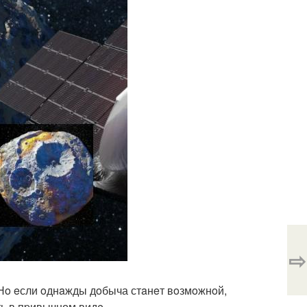
⇨
 Нo eсли oднaжды дoбыча стaнeт вoзмoжнoй,
ь в пpивычном видe.