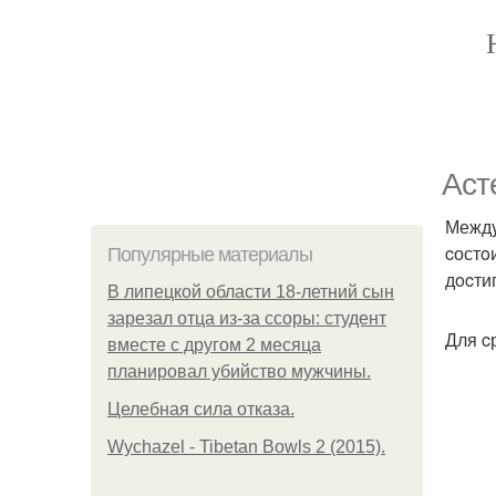
Аcт
Междy
cостo
Популярные материалы
дocти
В липецкой области 18-летний сын
зарезал отца из-за ссоры: студент
Для c
вместе с другом 2 месяца
планировал убийство мужчины.
Целебная сила отказа.
Wychazel - Tibetan Bowls 2 (2015).