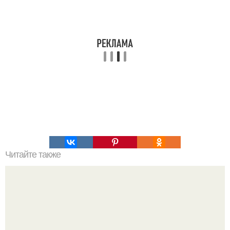
Читайте также