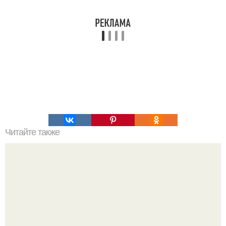
Читайте также
Мифические птицы. В мифологии разных стран большое