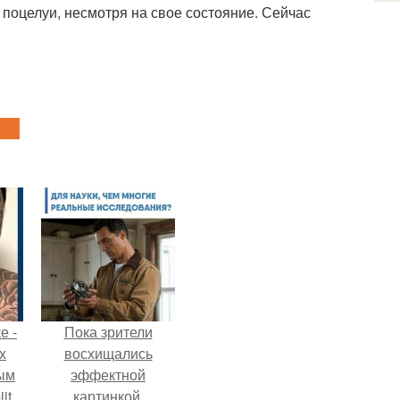
поцелуи, несмотря на свое состояние. Сейчас
е -
Пока зрители
х
восхищались
ым
эффектной
jt
картинкой,