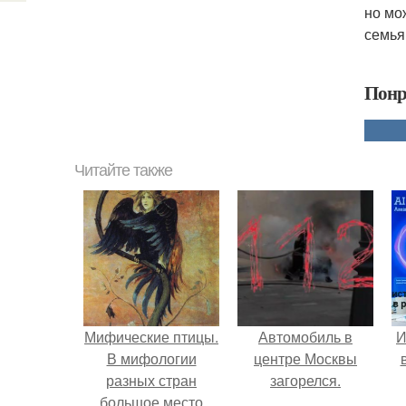
но мо
семья
Понр
Читайте также
Мифические птицы.
Автомобиль в
И
В мифологии
центре Москвы
разных стран
загорелся.
большое место