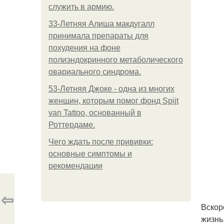
служить в армию.
33-Летняя Алиша макдугалл
принимала препараты для
похудения на фоне
полиэндокринного метаболического
овариального синдрома.
53-Летняя Джоке - одна из многих
женщин, которым помог фонд Spijt
van Tattoo, основанный в
Роттердаме.
Чего ждать после прививки:
основные симптомы и
рекомендации
⇦
Вскор
жизнь