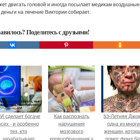
жет двигать головой и иногда посылает медикам воздушные 
 деньги на лечение Виктории собирает.
авилось? Поделитесь с друзьями!
И сделает богаче
Как распознать
53-Летняя Джок
всех - и особенно
нарушения
одна из многи
тех, кто
мозгового
женщин, котор
зарабатывает
кровообращения у
помог фонд Spi