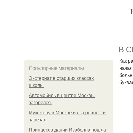
В С
Как р
начал
Популярные материалы
больн
Экстернат в старших классах
буква
школы
Автомобиль в центре Москвы
загорелся.
Mуж жену в Москве из-за ревности
зарезал.
Принцесса дании Изабелла пошла